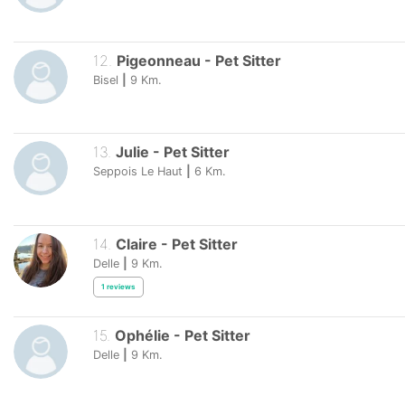
12
.
Pigeonneau
-
Pet Sitter
Bisel
|
9
Km.
13
.
Julie
-
Pet Sitter
Seppois Le Haut
|
6
Km.
14
.
Claire
-
Pet Sitter
Delle
|
9
Km.
1
reviews
15
.
Ophélie
-
Pet Sitter
Delle
|
9
Km.