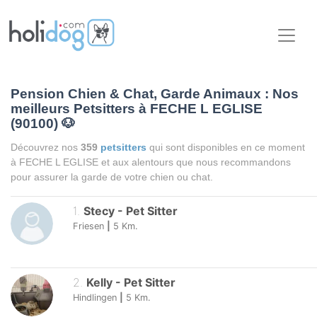
Pension Chien & Chat, Garde Animaux : Nos
meilleurs Petsitters à FECHE L EGLISE
(90100)
🐶
Découvrez nos
359
petsitters
qui sont disponibles en ce moment
à FECHE L EGLISE et aux alentours que nous recommandons
pour assurer la garde de votre chien ou chat.
1
.
Stecy
-
Pet Sitter
Friesen
|
5
Km.
2
.
Kelly
-
Pet Sitter
Hindlingen
|
5
Km.