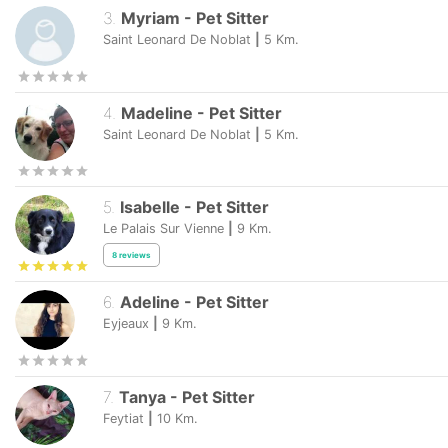
3
.
Myriam
-
Pet Sitter
Saint Leonard De Noblat
|
5
Km.
4
.
Madeline
-
Pet Sitter
Saint Leonard De Noblat
|
5
Km.
5
.
Isabelle
-
Pet Sitter
Le Palais Sur Vienne
|
9
Km.
8
reviews
6
.
Adeline
-
Pet Sitter
Eyjeaux
|
9
Km.
7
.
Tanya
-
Pet Sitter