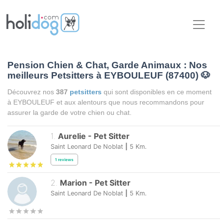
Pension Chien & Chat, Garde Animaux : Nos
meilleurs Petsitters à EYBOULEUF (87400)
🐶
Découvrez nos
387
petsitters
qui sont disponibles en ce moment
à EYBOULEUF et aux alentours que nous recommandons pour
assurer la garde de votre chien ou chat.
1
.
Aurelie
-
Pet Sitter
Saint Leonard De Noblat
|
5
Km.
1
reviews
2
.
Marion
-
Pet Sitter
Saint Leonard De Noblat
|
5
Km.