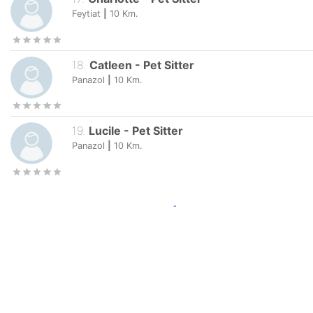
16
.
Delphine
-
Pet Sitter
Feytiat
|
10
Km.
1
reviews
17
.
Charlotte
-
Pet Sitter
Feytiat
|
10
Km.
18
.
Catleen
-
Pet Sitter
Panazol
|
10
Km.
19
.
Lucile
-
Pet Sitter
Panazol
|
10
Km.