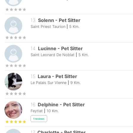
12
.
Angeline
-
Pet Sitter
Saint Priest Taurion
|
4
Km.
13
.
Solenn
-
Pet Sitter
Saint Priest Taurion
|
5
Km.
14
.
Lucinne
-
Pet Sitter
Saint Leonard De Noblat
|
5
Km.
15
.
Laura
-
Pet Sitter
Le Palais Sur Vienne
|
9
Km.