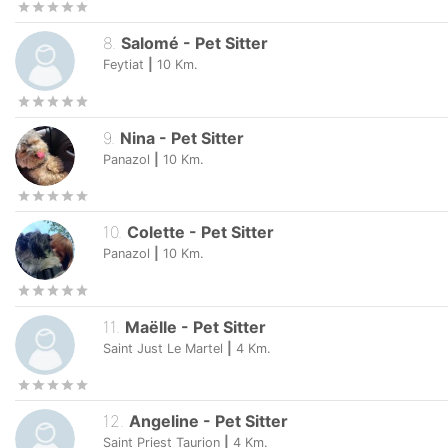
Feytiat
|
10
Km.
8
.
Salomé
-
Pet Sitter
Feytiat
|
10
Km.
9
.
Nina
-
Pet Sitter
Panazol
|
10
Km.
10
.
Colette
-
Pet Sitter
Panazol
|
10
Km.
11
.
Maëlle
-
Pet Sitter
Saint Just Le Martel
|
4
Km.