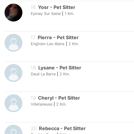
16
.
Yosr
-
Pet Sitter
Epinay Sur Seine
|
1
Km.
17
.
Pierre
-
Pet Sitter
Enghien-Les-Bains
|
2
Km.
18
.
Lysane
-
Pet Sitter
Deuil La Barre
|
2
Km.
19
.
Cheryl
-
Pet Sitter
Villetaneuse
|
2
Km.
20
.
Rebecca
-
Pet Sitter