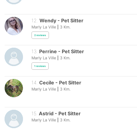
12
.
Wendy
-
Pet Sitter
Marly La Ville
|
3
Km.
2
reviews
13
.
Perrine
-
Pet Sitter
Marly La Ville
|
3
Km.
1
reviews
14
.
Cecile
-
Pet Sitter
Marly La Ville
|
3
Km.
15
.
Astrid
-
Pet Sitter
Marly La Ville
|
3
Km.