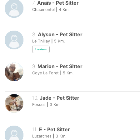
7
.
Anaïs
-
Pet Sitter
Chaumontel
|
4
Km.
8
.
Alyson
-
Pet Sitter
Le Thillay
|
5
Km.
1
reviews
9
.
Marion
-
Pet Sitter
Coye La Foret
|
5
Km.
10
.
Jade
-
Pet Sitter
Fosses
|
3
Km.
11
.
E
-
Pet Sitter
Luzarches
|
3
Km.