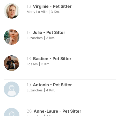
16
.
Virginie
-
Pet Sitter
Marly La Ville
|
3
Km.
17
.
Julie
-
Pet Sitter
Luzarches
|
3
Km.
18
.
Bastien
-
Pet Sitter
Fosses
|
3
Km.
19
.
Antonin
-
Pet Sitter
Luzarches
|
4
Km.
20
.
Anne-Laure
-
Pet Sitter