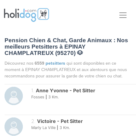
Pension Chien & Chat, Garde Animaux : Nos
meilleurs Petsitters à EPINAY
CHAMPLATREUX (95270)
🐶
Découvrez nos
6559
petsitters
qui sont disponibles en ce
moment à EPINAY CHAMPLATREUX et aux alentours que nous
recommandons pour assurer la garde de votre chien ou chat.
1
.
Anne Yvonne
-
Pet Sitter
Fosses
|
3
Km.
2
.
Victoire
-
Pet Sitter
Marly La Ville
|
3
Km.