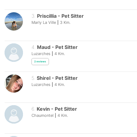
3
.
Priscillia
-
Pet Sitter
Marly La Ville
|
3
Km.
4
.
Maud
-
Pet Sitter
Luzarches
|
4
Km.
2
reviews
5
.
Shirel
-
Pet Sitter
Luzarches
|
4
Km.
6
.
Kevin
-
Pet Sitter
Chaumontel
|
4
Km.