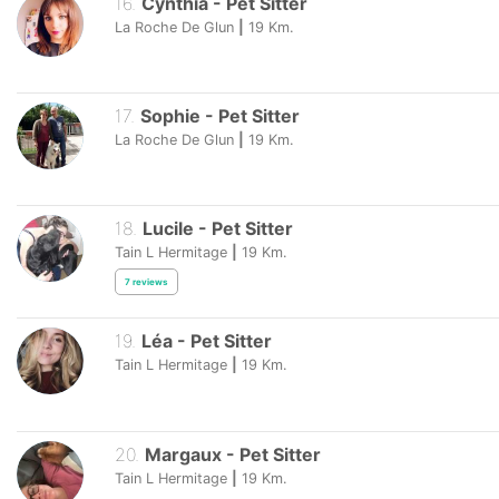
16
.
Cynthia
-
Pet Sitter
La Roche De Glun
|
19
Km.
17
.
Sophie
-
Pet Sitter
La Roche De Glun
|
19
Km.
18
.
Lucile
-
Pet Sitter
Tain L Hermitage
|
19
Km.
7
reviews
19
.
Léa
-
Pet Sitter
Tain L Hermitage
|
19
Km.
20
.
Margaux
-
Pet Sitter
Tain L Hermitage
|
19
Km.