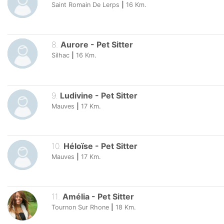
Saint Romain De Lerps
|
16
Km.
8
.
Aurore
-
Pet Sitter
Silhac
|
16
Km.
9
.
Ludivine
-
Pet Sitter
Mauves
|
17
Km.
10
.
Héloïse
-
Pet Sitter
Mauves
|
17
Km.
11
.
Amélia
-
Pet Sitter
Tournon Sur Rhone
|
18
Km.