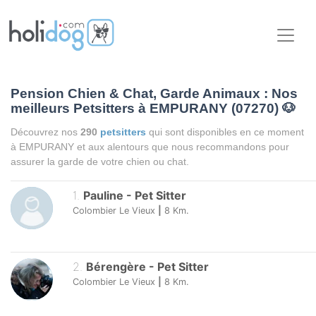
Pension Chien & Chat, Garde Animaux : Nos
meilleurs Petsitters à EMPURANY (07270)
🐶
Découvrez nos
290
petsitters
qui sont disponibles en ce moment
à EMPURANY et aux alentours que nous recommandons pour
assurer la garde de votre chien ou chat.
1
.
Pauline
-
Pet Sitter
Colombier Le Vieux
|
8
Km.
2
.
Bérengère
-
Pet Sitter
Colombier Le Vieux
|
8
Km.