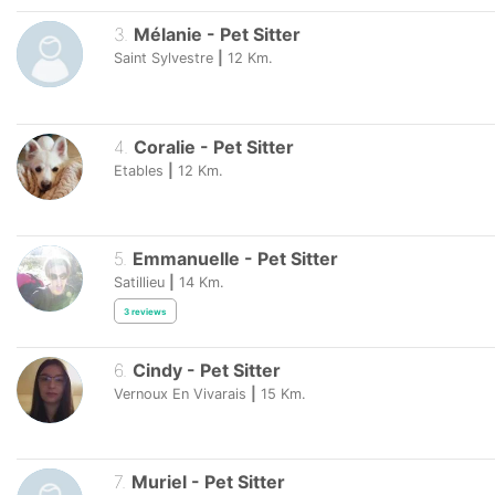
3
.
Mélanie
-
Pet Sitter
Saint Sylvestre
|
12
Km.
4
.
Coralie
-
Pet Sitter
Etables
|
12
Km.
5
.
Emmanuelle
-
Pet Sitter
Satillieu
|
14
Km.
3
reviews
6
.
Cindy
-
Pet Sitter
Vernoux En Vivarais
|
15
Km.
7
.
Muriel
-
Pet Sitter