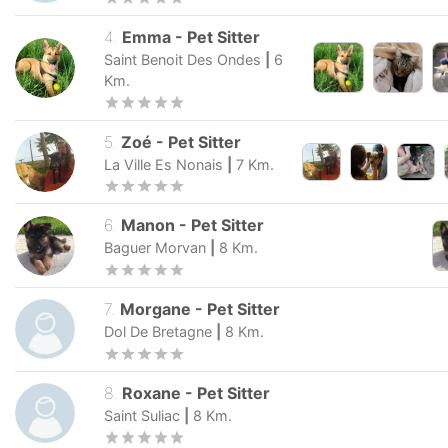
Découvrez nos
291
petsitters
qui sont disponibles en ce moment à 