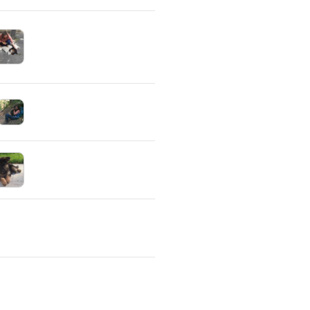
DOL DE BRETAGNE et aux alentours que nous recommandons pour assure