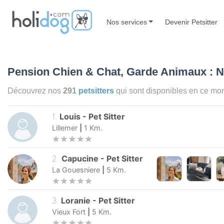
Nos services
Cat Sitter
Dog Sitter
Garde Animaux
Garde Chat
Garde Chien
Pe
Devenir Petsitter
FAQ
S'inscrire
Connexion
Recherche gratuite
S'inscrire
|
Connexion
Pension Chien & Chat, Garde 
(35111)
🐶