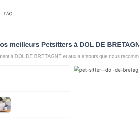
nsion Animaux
Pension Chat
Pension Chien
Pet Sitter
Promenade Chien
V
Animaux : Nos meilleurs Petsi