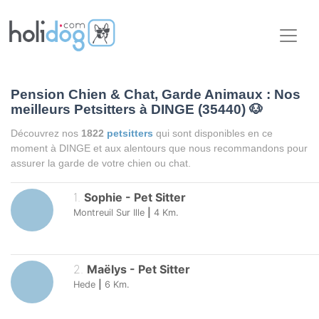
Pension Chien & Chat, Garde Animaux : Nos
meilleurs Petsitters à DINGE (35440)
🐶
Découvrez nos
1822
petsitters
qui sont disponibles en ce
moment à DINGE et aux alentours que nous recommandons pour
assurer la garde de votre chien ou chat.
1
.
Sophie
-
Pet Sitter
Montreuil Sur Ille
|
4
Km.
2
.
Maëlys
-
Pet Sitter
Hede
|
6
Km.