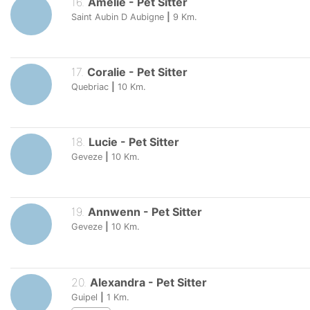
16
.
Amélie
-
Pet Sitter
Saint Aubin D Aubigne
|
9
Km.
17
.
Coralie
-
Pet Sitter
Quebriac
|
10
Km.
18
.
Lucie
-
Pet Sitter
Geveze
|
10
Km.
19
.
Annwenn
-
Pet Sitter
Geveze
|
10
Km.
20
.
Alexandra
-
Pet Sitter
Guipel
|
1
Km.