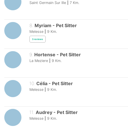
Saint Germain Sur Ille
|
7
Km.
8
.
Myriam
-
Pet Sitter
Melesse
|
9
Km.
3
reviews
9
.
Hortense
-
Pet Sitter
La Meziere
|
9
Km.
10
.
Célia
-
Pet Sitter
Melesse
|
9
Km.
11
.
Audrey
-
Pet Sitter
Melesse
|
9
Km.