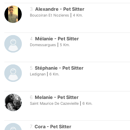
3
.
Alexandre
-
Pet Sitter
Boucoiran Et Nozieres
|
4
Km.
4
.
Mélanie
-
Pet Sitter
Domessargues
|
5
Km.
5
.
Stéphanie
-
Pet Sitter
Ledignan
|
6
Km.
6
.
Melanie
-
Pet Sitter
Saint Maurice De Cazevieille
|
6
Km.
7
.
Cora
-
Pet Sitter