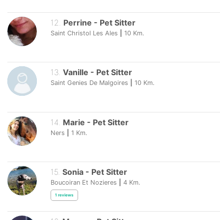
12
.
Perrine
-
Pet Sitter
Saint Christol Les Ales
|
10
Km.
13
.
Vanille
-
Pet Sitter
Saint Genies De Malgoires
|
10
Km.
14
.
Marie
-
Pet Sitter
Ners
|
1
Km.
15
.
Sonia
-
Pet Sitter
Boucoiran Et Nozieres
|
4
Km.
1
reviews