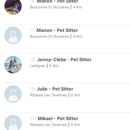
16
.
Manon
-
Pet Sitter
Boucoiran Et Nozieres
|
4
Km.
17
.
Manon
-
Pet Sitter
Boucoiran Et Nozieres
|
4
Km.
18
.
Jenny-Clélia
-
Pet Sitter
Ledignan
|
6
Km.
19
.
Julie
-
Pet Sitter
Ribaute Les Tavernes
|
6
Km.
20
.
Mikael
-
Pet Sitter
Ribaute Les Tavernes
|
6
Km.