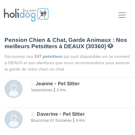
Pension Chien & Chat, Garde Animaux : Nos
meilleurs Petsitters à DEAUX (30360)
🐶
Découvrez nos
247
petsitters
qui sont disponibles en ce moment
à DEAUX et aux alentours que nous recommandons pour assurer
la garde de votre chien ou chat.
1
.
Jeanne
-
Pet Sitter
Vezenobres
|
3
Km.
2
.
Daverine
-
Pet Sitter
Boucoiran Et Nozieres
|
4
Km.