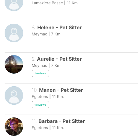
Lamaziere Basse
|
11
Km.
8
.
Helene
-
Pet Sitter
Meymac
|
7
Km.
9
.
Aurelie
-
Pet Sitter
Meymac
|
7
Km.
1
reviews
10
.
Manon
-
Pet Sitter
Egletons
|
11
Km.
1
reviews
11
.
Barbara
-
Pet Sitter
Egletons
|
11
Km.