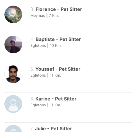
3
.
Florence
-
Pet Sitter
Meymac
|
7
Km.
4
.
Baptiste
-
Pet Sitter
Egletons
|
10
Km.
5
.
Youssef
-
Pet Sitter
Egletons
|
11
Km.
6
.
Karine
-
Pet Sitter
Egletons
|
11
Km.
7
.
Julie
-
Pet Sitter