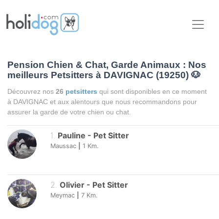
Pension Chien & Chat, Garde Animaux : Nos
meilleurs Petsitters à DAVIGNAC (19250)
🐶
Découvrez nos
26
petsitters
qui sont disponibles en ce moment
à DAVIGNAC et aux alentours que nous recommandons pour
assurer la garde de votre chien ou chat.
1
.
Pauline
-
Pet Sitter
Maussac
|
1
Km.
2
.
Olivier
-
Pet Sitter
Meymac
|
7
Km.