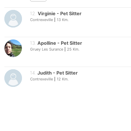
12
.
Virginie
-
Pet Sitter
Contrexeville
|
13
Km.
13
.
Apolline
-
Pet Sitter
Gruey Les Surance
|
25
Km.
14
.
Judith
-
Pet Sitter
Contrexeville
|
12
Km.