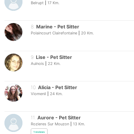
Belrupt
|
17
Km.
8
.
Marine
-
Pet Sitter
Polaincourt Clairefontaine
|
20
Km.
9
.
Lise
-
Pet Sitter
Aulnois
|
22
Km.
10
.
Alicia
-
Pet Sitter
Viomenil
|
24
Km.
11
.
Aurore
-
Pet Sitter
Rozieres Sur Mouzon
|
13
Km.
1
reviews