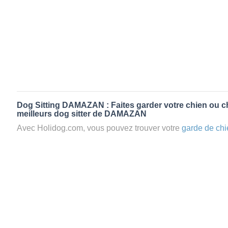
Dog Sitting DAMAZAN : Faites garder votre chien ou ch
meilleurs dog sitter de DAMAZAN
Avec Holidog.com, vous pouvez trouver votre
garde de chi
DAMAZAN en quelques minutes. Lorsque vous réservez 
chien passera un séjour agréable et relaxant dans le confor
aimante. Mieux que la
pension pour vos animaux
: la gard
Les animaux ne sont jamais gardés en cage avec nos petsi
cas dans le cadre d'une
pension pour chien
,
le critère N
la disponibilité et l’amour des animaux
et par extension, 
conditions d’accueil pour la
garde de vos animaux.
Vous po