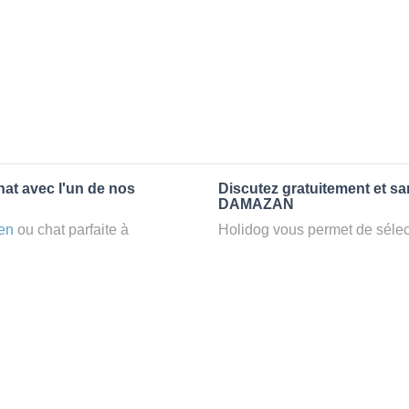
at avec l'un de nos
Discutez gratuitement et s
DAMAZAN
en
ou chat parfaite à
Holidog vous permet de sélect
un
petsitter
à DAMAZAN, votre
fonction de nombreux critères
t d’une famille d'accueil
premiers messages des petsit
e par Holidog.
la discussion, poser toutes le
pet sitter idéal. Vous pourrez 
tters comme cela peut être le
finalement pas, vous pourrez s
°1 de sélection pour nous est
sitter pour votre chat gratuite
la qualité et le confort des
Combien ça coûte de faire 
uvez partir en vacances ou