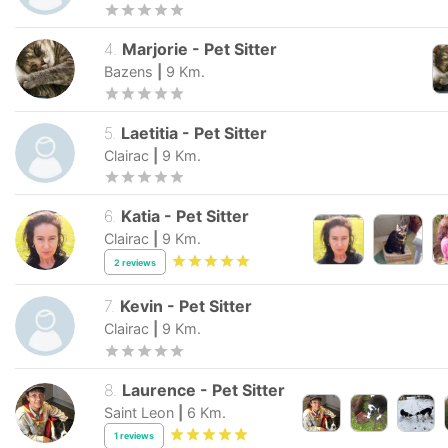
4
.
Marjorie
-
Pet Sitter
Bazens
|
9
Km.
5
.
Laetitia
-
Pet Sitter
Clairac
|
9
Km.
6
.
Katia
-
Pet Sitter
Clairac
|
9
Km.
2
reviews
7
.
Kevin
-
Pet Sitter
Clairac
|
9
Km.
8
.
Laurence
-
Pet Sitter
Saint Leon
|
6
Km.
1
reviews