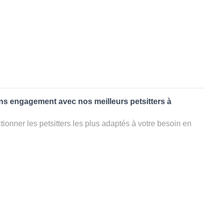
ans engagement avec nos meilleurs petsitters à
ionner les petsitters les plus adaptés à votre besoin en
. Quelques minutes après la sélection, vous recevrez les
ters que vous avez sélectionnés et vous pourrez engager
s questions que vous souhaitez pour au final choisir votre
le rencontrer et le valider définitivement, s'il ne convient
électionner un autre dog sitter pour votre chien ou cat
ment et en 3 clics dans la région.
appel à un pet sitter à DAMAZAN?