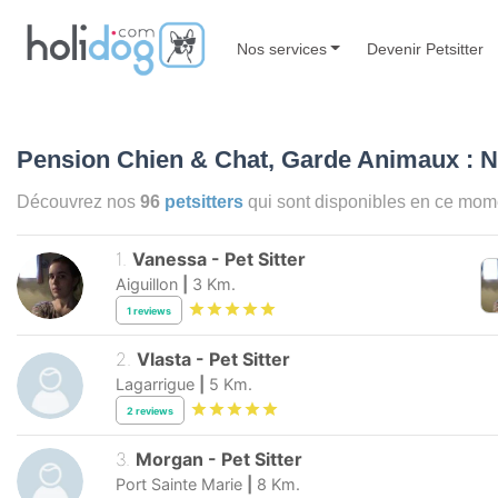
Nos services
Devenir Petsitter
Pension Chien & Chat, Garde Animaux : N
Découvrez nos
96
petsitters
qui sont disponibles en ce mo
1
.
Vanessa
-
Pet Sitter
Aiguillon
|
3
Km.
1
reviews
2
.
Vlasta
-
Pet Sitter
Lagarrigue
|
5
Km.
2
reviews
3
.
Morgan
-
Pet Sitter
Port Sainte Marie
|
8
Km.