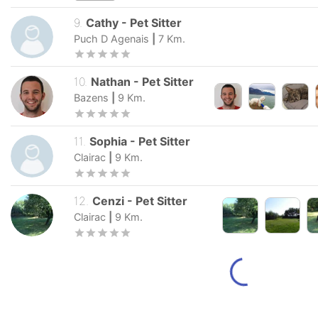
9
.
Cathy
-
Pet Sitter
Puch D Agenais
|
7
Km.
10
.
Nathan
-
Pet Sitter
Bazens
|
9
Km.
11
.
Sophia
-
Pet Sitter
Clairac
|
9
Km.
12
.
Cenzi
-
Pet Sitter
Clairac
|
9
Km.