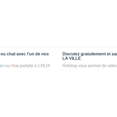
 ou chat avec l'un de nos
Discutez gratuitement et s
LA VILLE
en
ou chat parfaite à CRUX
Holidog vous permet de sélect
petsitter
à CRUX LA VILLE,
fonction de nombreux critères
confort d’une famille d'accueil
premiers messages des petsit
e par Holidog.
la discussion, poser toutes le
pet sitter idéal. Vous pourrez 
tters comme cela peut être le
finalement pas, vous pourrez s
°1 de sélection pour nous est
sitter pour votre chat gratuite
la qualité et le confort des
Combien ça coûte de faire 
uvez partir en vacances ou