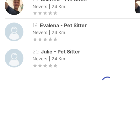
17
.
Morgane
-
Pet Sitter
Nevers
|
24
Km.
18
.
Wilfried
-
Pet Sitter
Nevers
|
24
Km.
19
.
Evalena
-
Pet Sitter
Nevers
|
24
Km.
20
.
Julie
-
Pet Sitter
Nevers
|
24
Km.