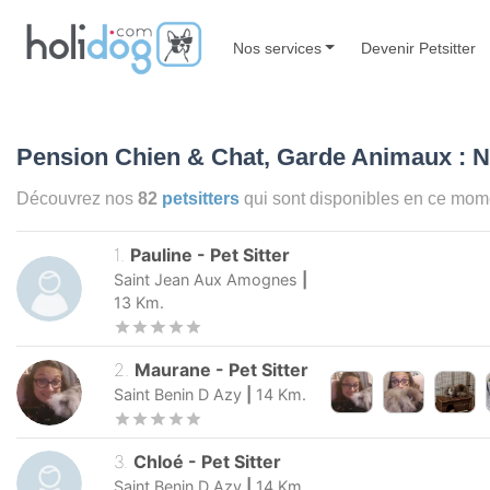
Nos services
Devenir Petsitter
Pension Chien & Chat, Garde Animaux : N
Découvrez nos
82
petsitters
qui sont disponibles en ce mom
1
.
Pauline
-
Pet Sitter
Saint Jean Aux Amognes
|
13
Km.
2
.
Maurane
-
Pet Sitter
Saint Benin D Azy
|
14
Km.
3
.
Chloé
-
Pet Sitter