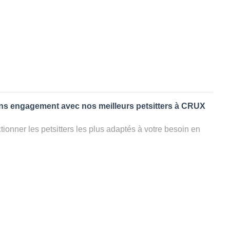
ans engagement avec nos meilleurs petsitters à CRUX
ionner les petsitters les plus adaptés à votre besoin en
. Quelques minutes après la sélection, vous recevrez les
ters que vous avez sélectionnés et vous pourrez engager
s questions que vous souhaitez pour au final choisir votre
le rencontrer et le valider définitivement, s'il ne convient
électionner un autre dog sitter pour votre chien ou cat
ment et en 3 clics dans la région.
appel à un pet sitter à CRUX LA VILLE?