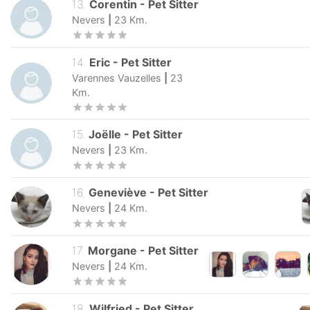
12
.
Lavergn
-
Pet Sitter
Nevers
|
23
Km.
13
.
Corentin
-
Pet Sitter
Nevers
|
23
Km.
14
.
Eric
-
Pet Sitter
Varennes Vauzelles
|
23
Km.
15
.
Joëlle
-
Pet Sitter
Nevers
|
23
Km.
16
.
Geneviève
-
Pet Sitter
Nevers
|
24
Km.