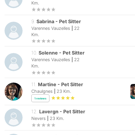
8
.
Soline
-
Pet Sitter
Varennes Vauzelles
|
22
Km.
9
.
Sabrina
-
Pet Sitter
Varennes Vauzelles
|
22
Km.
10
.
Solenne
-
Pet Sitter
Varennes Vauzelles
|
22
Km.
11
.
Martine
-
Pet Sitter
Chaulgnes
|
23
Km.
1
reviews