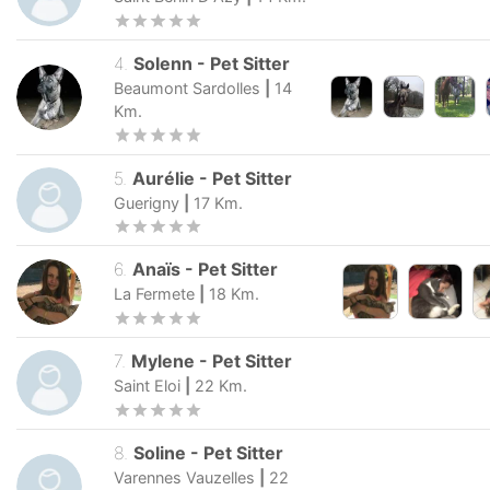
Saint Benin D Azy
|
14
Km.
4
.
Solenn
-
Pet Sitter
Beaumont Sardolles
|
14
Km.
5
.
Aurélie
-
Pet Sitter
Guerigny
|
17
Km.
6
.
Anaïs
-
Pet Sitter
La Fermete
|
18
Km.
7
.
Mylene
-
Pet Sitter
Saint Eloi
|
22
Km.