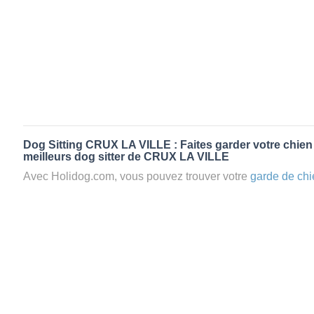
Dog Sitting CRUX LA VILLE : Faites garder votre chien
meilleurs dog sitter de CRUX LA VILLE
Avec Holidog.com, vous pouvez trouver votre
garde de chi
LA VILLE en quelques minutes. Lorsque vous réservez un
votre chien passera un séjour agréable et relaxant dans le 
aimante. Mieux que la
pension pour vos animaux
: la gard
Les animaux ne sont jamais gardés en cage avec nos petsi
cas dans le cadre d'une
pension pour chien
,
le critère N
la disponibilité et l’amour des animaux
et par extension, 
conditions d’accueil pour la
garde de vos animaux.
Vous po