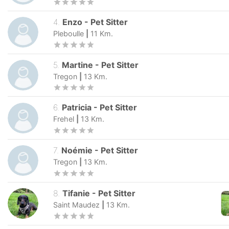
4
.
Enzo
-
Pet Sitter
Pleboulle
|
11
Km.
5
.
Martine
-
Pet Sitter
Tregon
|
13
Km.
6
.
Patricia
-
Pet Sitter
Frehel
|
13
Km.
7
.
Noémie
-
Pet Sitter
Tregon
|
13
Km.
8
.
Tifanie
-
Pet Sitter
Saint Maudez
|
13
Km.