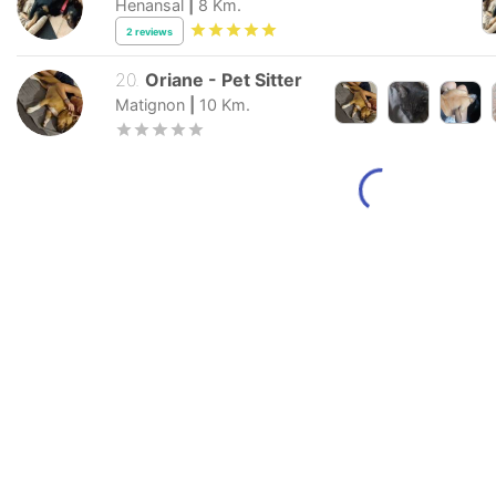
Henansal
|
8
Km.
2
reviews
20
.
Oriane
-
Pet Sitter
Matignon
|
10
Km.