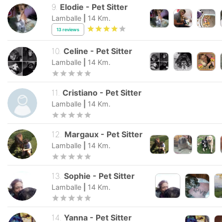
9
.
Elodie
-
Pet Sitter
Lamballe
|
14
Km.
13
reviews
10
.
Celine
-
Pet Sitter
Lamballe
|
14
Km.
11
.
Cristiano
-
Pet Sitter
Lamballe
|
14
Km.
12
.
Margaux
-
Pet Sitter
Lamballe
|
14
Km.
13
.
Sophie
-
Pet Sitter
Lamballe
|
14
Km.
14
.
Yanna
-
Pet Sitter