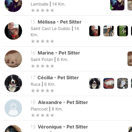
Lamballe
|
14
Km.
15
.
Mélissa
-
Pet Sitter
Saint Cast Le Guildo
|
14
Km.
16
.
Marine
-
Pet Sitter
Saint Potan
|
6
Km.
17
.
Cécilia
-
Pet Sitter
Ruca
|
6
Km.
18
.
Alexandre
-
Pet Sitter
Plancoet
|
8
Km.
19
.
Véronique
-
Pet Sitter