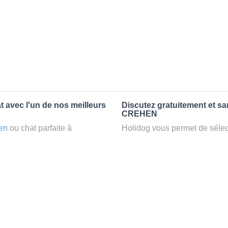
t avec l'un de nos meilleurs
Discutez gratuitement et s
CREHEN
en
ou chat parfaite à
Holidog vous permet de sélect
n
petsitter
à CREHEN, votre
fonction de nombreux critères
t d’une famille d'accueil
premiers messages des petsit
e par Holidog.
la discussion, poser toutes le
pet sitter idéal. Vous pourrez 
tters comme cela peut être le
finalement pas, vous pourrez s
°1 de sélection pour nous est
sitter pour votre chat gratuite
la qualité et le confort des
Combien ça coûte de faire 
uvez partir en vacances ou