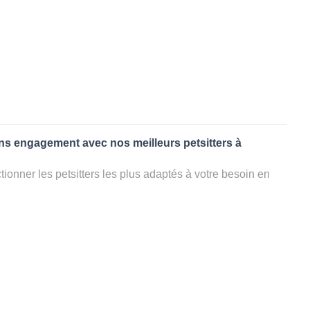
ans engagement avec nos meilleurs petsitters à
ionner les petsitters les plus adaptés à votre besoin en
. Quelques minutes après la sélection, vous recevrez les
ters que vous avez sélectionnés et vous pourrez engager
s questions que vous souhaitez pour au final choisir votre
le rencontrer et le valider définitivement, s'il ne convient
électionner un autre dog sitter pour votre chien ou cat
ment et en 3 clics dans la région.
appel à un pet sitter à CREHEN?