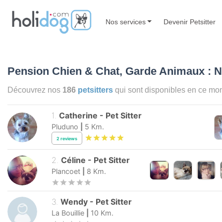
Nos services
Devenir Petsitter
Pension Chien & Chat, Garde Animaux : N
Découvrez nos
186
petsitters
qui sont disponibles en ce m
1
.
Catherine
-
Pet Sitter
Pluduno
|
5
Km.
2
reviews
2
.
Céline
-
Pet Sitter
Plancoet
|
8
Km.
3
.
Wendy
-
Pet Sitter
La Bouillie
|
10
Km.