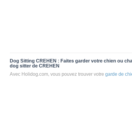
Dog Sitting CREHEN : Faites garder votre chien ou cha
dog sitter de CREHEN
Avec Holidog.com, vous pouvez trouver votre
garde de chi
CREHEN en quelques minutes. Lorsque vous réservez u
chien passera un séjour agréable et relaxant dans le confor
aimante. Mieux que la
pension pour vos animaux
: la gard
Les animaux ne sont jamais gardés en cage avec nos petsi
cas dans le cadre d'une
pension pour chien
,
le critère N
la disponibilité et l’amour des animaux
et par extension, 
conditions d’accueil pour la
garde de vos animaux.
Vous po