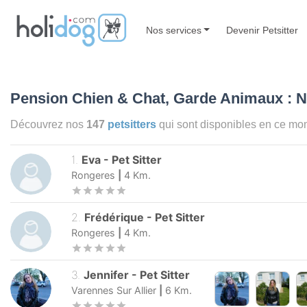
Nos services
Devenir Petsitter
Pension Chien & Chat, Garde Animaux : N
Découvrez nos
147
petsitters
qui sont disponibles en ce m
1
.
Eva
-
Pet Sitter
Rongeres
|
4
Km.
2
.
Frédérique
-
Pet Sitter
Rongeres
|
4
Km.
3
.
Jennifer
-
Pet Sitter
Varennes Sur Allier
|
6
Km.