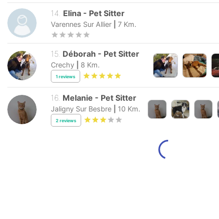
14
.
Elina
-
Pet Sitter
Varennes Sur Allier
|
7
Km.
15
.
Déborah
-
Pet Sitter
Crechy
|
8
Km.
1
reviews
16
.
Melanie
-
Pet Sitter
Jaligny Sur Besbre
|
10
Km.
2
reviews