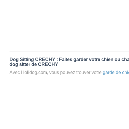
Dog Sitting CRECHY : Faites garder votre chien ou cha
dog sitter de CRECHY
Avec Holidog.com, vous pouvez trouver votre
garde de chi
CRECHY en quelques minutes. Lorsque vous réservez u
chien passera un séjour agréable et relaxant dans le confor
aimante. Mieux que la
pension pour vos animaux
: la gard
Les animaux ne sont jamais gardés en cage avec nos petsi
cas dans le cadre d'une
pension pour chien
,
le critère N
la disponibilité et l’amour des animaux
et par extension, 
conditions d’accueil pour la
garde de vos animaux.
Vous po