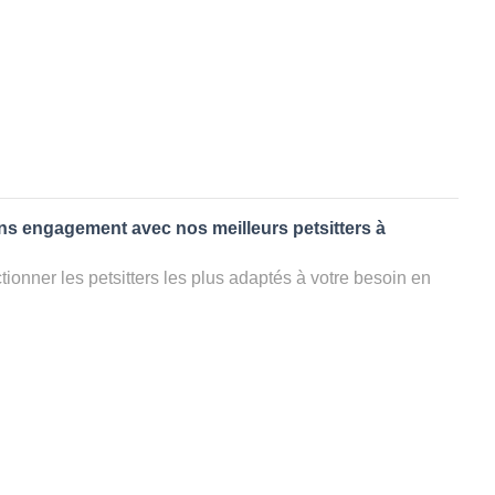
ans engagement avec nos meilleurs petsitters à
ionner les petsitters les plus adaptés à votre besoin en
. Quelques minutes après la sélection, vous recevrez les
ters que vous avez sélectionnés et vous pourrez engager
s questions que vous souhaitez pour au final choisir votre
le rencontrer et le valider définitivement, s'il ne convient
électionner un autre dog sitter pour votre chien ou cat
ment et en 3 clics dans la région.
appel à un pet sitter à CRECHY?