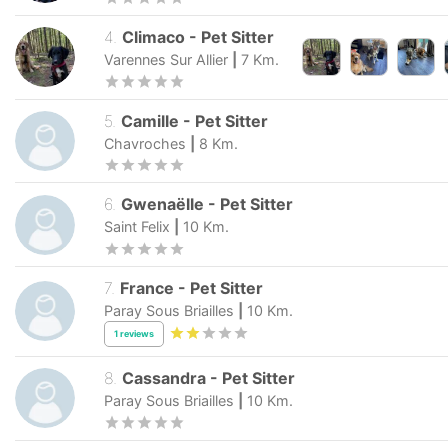
4
.
Climaco
-
Pet Sitter
Varennes Sur Allier
|
7
Km.
5
.
Camille
-
Pet Sitter
Chavroches
|
8
Km.
6
.
Gwenaëlle
-
Pet Sitter
Saint Felix
|
10
Km.
7
.
France
-
Pet Sitter
Paray Sous Briailles
|
10
Km.
1
reviews
8
.
Cassandra
-
Pet Sitter
Paray Sous Briailles
|
10
Km.