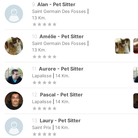
9
.
Alan
-
Pet Sitter
Saint Germain Des Fosses
|
13
Km.
10
.
Amélie
-
Pet Sitter
Saint Germain Des Fosses
|
13
Km.
11
.
Aurore
-
Pet Sitter
Lapalisse
|
14
Km.
12
.
Pascal
-
Pet Sitter
Lapalisse
|
14
Km.
13
.
Laury
-
Pet Sitter
Saint Prix
|
14
Km.