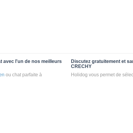
t avec l'un de nos meilleurs
Discutez gratuitement et s
CRECHY
en
ou chat parfaite à
Holidog vous permet de sélect
n
petsitter
à CRECHY, votre
fonction de nombreux critères
t d’une famille d'accueil
premiers messages des petsit
e par Holidog.
la discussion, poser toutes le
pet sitter idéal. Vous pourrez 
tters comme cela peut être le
finalement pas, vous pourrez s
°1 de sélection pour nous est
sitter pour votre chat gratuite
la qualité et le confort des
Combien ça coûte de faire 
uvez partir en vacances ou