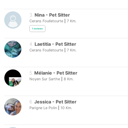
3
.
Nina
-
Pet Sitter
Cerans Foulletourte
|
7
Km.
1
reviews
4
.
Laetitia
-
Pet Sitter
Cerans Foulletourte
|
7
Km.
5
.
Mélanie
-
Pet Sitter
Noyen Sur Sarthe
|
8
Km.
6
.
Jessica
-
Pet Sitter
Parigne Le Polin
|
10
Km.