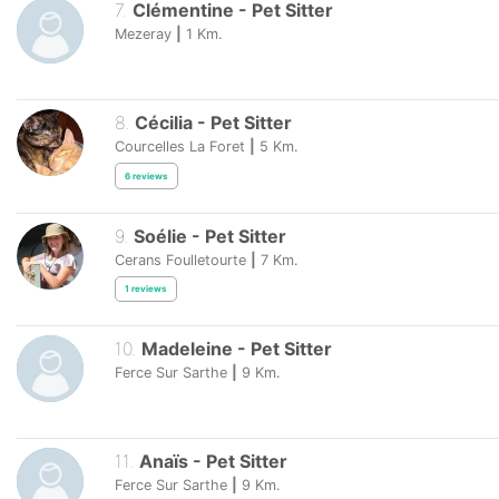
7
.
Clémentine
-
Pet Sitter
Mezeray
|
1
Km.
8
.
Cécilia
-
Pet Sitter
Courcelles La Foret
|
5
Km.
6
reviews
9
.
Soélie
-
Pet Sitter
Cerans Foulletourte
|
7
Km.
1
reviews
10
.
Madeleine
-
Pet Sitter
Ferce Sur Sarthe
|
9
Km.
11
.
Anaïs
-
Pet Sitter
Ferce Sur Sarthe
|
9
Km.