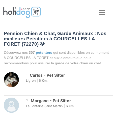
Pension Chien & Chat, Garde Animaux : Nos
meilleurs Petsitters à COURCELLES LA
FORET (72270)
🐶
Découvrez nos
307
petsitters
qui sont disponibles en ce moment
à COURCELLES LA FORET et aux alentours que nous
recommandons pour assurer la garde de votre chien ou chat.
1
.
Carlos
-
Pet Sitter
Ligron
|
6
Km.
2
.
Morgane
-
Pet Sitter
La Fontaine Saint Martin
|
6
Km.