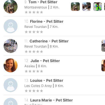
Moidieu Detourbe
|
10
Km.
9
.
Tom
-
Pet Sitter
Montseveroux
|
2
Km.
10
.
Florine
-
Pet Sitter
Revel Tourdan
|
7
Km.
11
.
Catherine
-
Pet Sitter
Revel Tourdan
|
8
Km.
12
.
Julie
-
Pet Sitter
Assieu
|
8
Km.
13
.
Louise
-
Pet Sitter