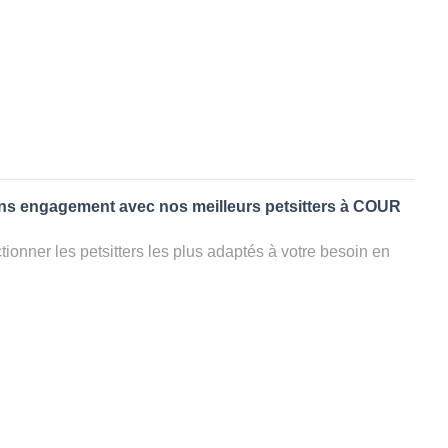
ans engagement avec nos meilleurs petsitters à COUR
ionner les petsitters les plus adaptés à votre besoin en
. Quelques minutes après la sélection, vous recevrez les
ters que vous avez sélectionnés et vous pourrez engager
s questions que vous souhaitez pour au final choisir votre
le rencontrer et le valider définitivement, s'il ne convient
électionner un autre dog sitter pour votre chien ou cat
ment et en 3 clics dans la région.
appel à un pet sitter à COUR ET BUIS?