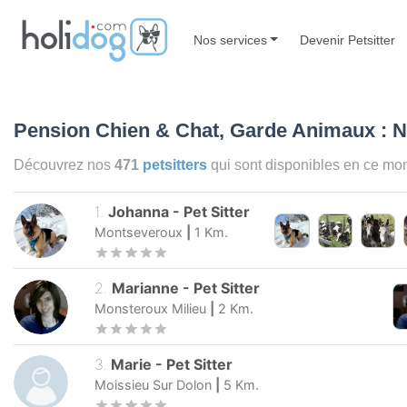
Nos services
Devenir Petsitter
Pension Chien & Chat, Garde Animaux : N
Découvrez nos
471
petsitters
qui sont disponibles en ce m
1
.
Johanna
-
Pet Sitter
Montseveroux
|
1
Km.
2
.
Marianne
-
Pet Sitter
Monsteroux Milieu
|
2
Km.
3
.
Marie
-
Pet Sitter
Moissieu Sur Dolon
|
5
Km.