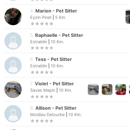
4
.
Marion
-
Pet Sitter
Eyzin Pinet
|
5
Km.
5
.
Raphaelle
-
Pet Sitter
Estrablin
|
10
Km.
6
.
Tess
-
Pet Sitter
Estrablin
|
10
Km.
7
.
Violet
-
Pet Sitter
Savas Mepin
|
10
Km.
8
.
Allison
-
Pet Sitter