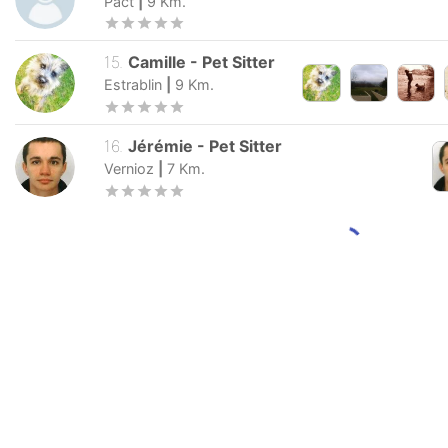
Les Cotes D Arey
|
9
Km.
14
.
Laura Marie
-
Pet Sitter
Pact
|
9
Km.
15
.
Camille
-
Pet Sitter
Estrablin
|
9
Km.
16
.
Jérémie
-
Pet Sitter
Vernioz
|
7
Km.