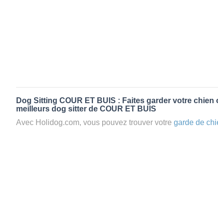
Dog Sitting COUR ET BUIS : Faites garder votre chien 
meilleurs dog sitter de COUR ET BUIS
Avec Holidog.com, vous pouvez trouver votre
garde de chi
ET BUIS en quelques minutes. Lorsque vous réservez un
votre chien passera un séjour agréable et relaxant dans le 
aimante. Mieux que la
pension pour vos animaux
: la gard
Les animaux ne sont jamais gardés en cage avec nos petsi
cas dans le cadre d'une
pension pour chien
,
le critère N
la disponibilité et l’amour des animaux
et par extension, 
conditions d’accueil pour la
garde de vos animaux.
Vous po