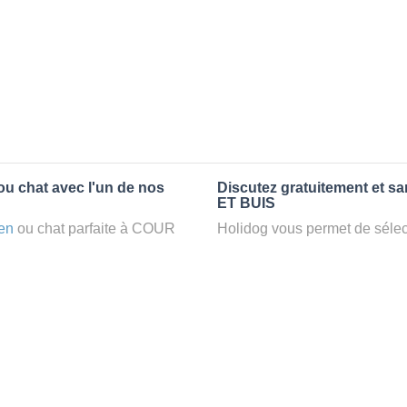
ou chat avec l'un de nos
Discutez gratuitement et s
ET BUIS
en
ou chat parfaite à COUR
Holidog vous permet de sélect
petsitter
à COUR ET BUIS,
fonction de nombreux critères
confort d’une famille d'accueil
premiers messages des petsit
e par Holidog.
la discussion, poser toutes le
pet sitter idéal. Vous pourrez 
tters comme cela peut être le
finalement pas, vous pourrez s
°1 de sélection pour nous est
sitter pour votre chat gratuite
la qualité et le confort des
Combien ça coûte de faire 
uvez partir en vacances ou