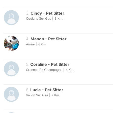
3
.
Cindy
-
Pet Sitter
Coulans Sur Gee
|
3
Km.
4
.
Manon
-
Pet Sitter
Amne
|
4
Km.
5
.
Coraline
-
Pet Sitter
Crannes En Champagne
|
4
Km.
6
.
Lucie
-
Pet Sitter
Vallon Sur Gee
|
7
Km.