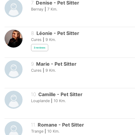
7
.
Denise
-
Pet Sitter
Bernay
|
7
Km.
8
.
Léonie
-
Pet Sitter
Cures
|
9
Km.
3
reviews
9
.
Marie
-
Pet Sitter
Cures
|
9
Km.
10
.
Camille
-
Pet Sitter
Louplande
|
10
Km.
11
.
Romane
-
Pet Sitter
Trange
|
10
Km.