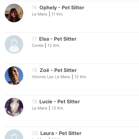
16
.
Ophely
-
Pet Sitter
Le Mans
|
11
Km.
17
.
Elsa
-
Pet Sitter
Conlie
|
12
Km.
18
.
Zoë
-
Pet Sitter
Voivres Les Le Mans
|
12
Km.
19
.
Lucie
-
Pet Sitter
Le Mans
|
13
Km.
20
.
Laura
-
Pet Sitter