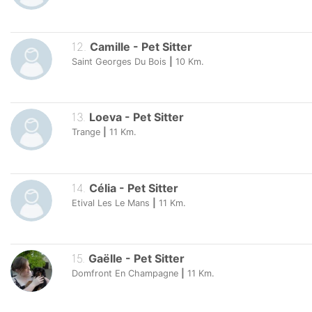
12
.
Camille
-
Pet Sitter
Saint Georges Du Bois
|
10
Km.
13
.
Loeva
-
Pet Sitter
Trange
|
11
Km.
14
.
Célia
-
Pet Sitter
Etival Les Le Mans
|
11
Km.
15
.
Gaëlle
-
Pet Sitter
Domfront En Champagne
|
11
Km.