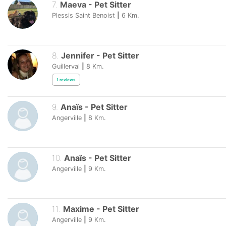
7
.
Maeva
-
Pet Sitter
Plessis Saint Benoist
|
6
Km.
8
.
Jennifer
-
Pet Sitter
Guillerval
|
8
Km.
1
reviews
9
.
Anaïs
-
Pet Sitter
Angerville
|
8
Km.
10
.
Anaïs
-
Pet Sitter
Angerville
|
9
Km.
11
.
Maxime
-
Pet Sitter
Angerville
|
9
Km.