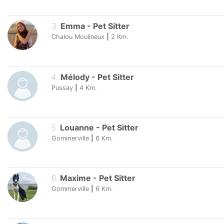
3
.
Emma
-
Pet Sitter
Chalou Moulineux
|
2
Km.
4
.
Mélody
-
Pet Sitter
Pussay
|
4
Km.
5
.
Louanne
-
Pet Sitter
Gommerville
|
6
Km.
6
.
Maxime
-
Pet Sitter
Gommerville
|
6
Km.