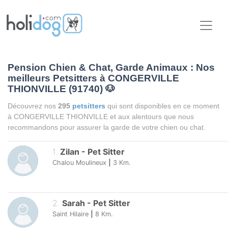
Pension Chien & Chat, Garde Animaux : Nos
meilleurs Petsitters à CONGERVILLE
THIONVILLE (91740)
🐶
Découvrez nos
295
petsitters
qui sont disponibles en ce moment
à CONGERVILLE THIONVILLE et aux alentours que nous
recommandons pour assurer la garde de votre chien ou chat.
1
.
Zilan
-
Pet Sitter
Chalou Moulineux
|
3
Km.
2
.
Sarah
-
Pet Sitter
Saint Hilaire
|
8
Km.