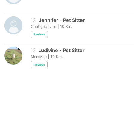
12
.
Jennifer
-
Pet Sitter
Chatignonville
|
10
Km.
3
reviews
13
.
Ludivine
-
Pet Sitter
Mereville
|
10
Km.
1
reviews