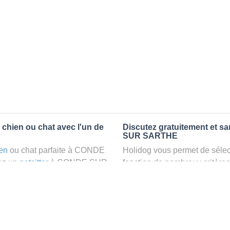
chien ou chat avec l'un de
Discutez gratuitement et s
SUR SARTHE
en
ou chat parfaite à CONDE
Holidog vous permet de sélect
ez un
petsitter
à CONDE SUR
fonction de nombreux critères
t dans le confort d’une
premiers messages des petsit
animaux
: la garde par
la discussion, poser toutes le
pet sitter idéal. Vous pourrez 
finalement pas, vous pourrez s
tters comme cela peut être le
sitter pour votre chat gratuite