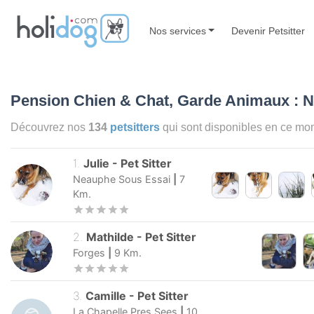
Nos services
Devenir Petsitter
Pension Chien & Chat, Garde Animaux : 
Découvrez nos
134
petsitters
qui sont disponibles en ce m
1
.
Julie
-
Pet Sitter
Neauphe Sous Essai
|
7
Km.
2
.
Mathilde
-
Pet Sitter
Forges
|
9
Km.
3
.
Camille
-
Pet Sitter
La Chapelle Pres Sees
|
10