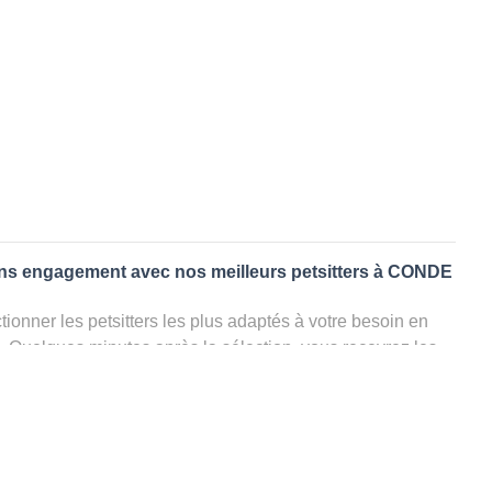
ans engagement avec nos meilleurs petsitters à CONDE
ionner les petsitters les plus adaptés à votre besoin en
. Quelques minutes après la sélection, vous recevrez les
ters que vous avez sélectionnés et vous pourrez engager
s questions que vous souhaitez pour au final choisir votre
le rencontrer et le valider définitivement, s'il ne convient
électionner un autre dog sitter pour votre chien ou cat
ment et en 3 clics dans la région.