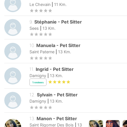
Le Chevain
|
11
Km.
9
.
Stéphanie
-
Pet Sitter
Sees
|
13
Km.
10
.
Manuela
-
Pet Sitter
Saint Paterne
|
13
Km.
11
.
Ingrid
-
Pet Sitter
Damigny
|
13
Km.
1
reviews
12
.
Sylvain
-
Pet Sitter
Damigny
|
13
Km.
13
.
Manon
-
Pet Sitter
Saint Rigomer Des Bois
|
13