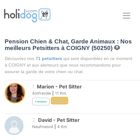
Pension Chien & Chat, Garde Animaux : Nos
meilleurs Petsitters à COIGNY (50250)
🐶
Découvrez nos
71
petsitters
qui sont disponibles en ce moment
à COIGNY et aux alentours que nous recommandons pour
assurer la garde de votre chien ou chat.
1
.
Marion
-
Pet Sitter
Amfreville
|
11
Km.
PREMIUM
1
reviews
2
.
David
-
Pet Sitter
Neufmesnil
|
4
Km.