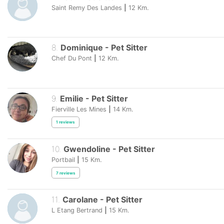
Saint Remy Des Landes
|
12
Km.
8
.
Dominique
-
Pet Sitter
Chef Du Pont
|
12
Km.
9
.
Emilie
-
Pet Sitter
Fierville Les Mines
|
14
Km.
1
reviews
10
.
Gwendoline
-
Pet Sitter
Portbail
|
15
Km.
7
reviews
11
.
Carolane
-
Pet Sitter
L Etang Bertrand
|
15
Km.