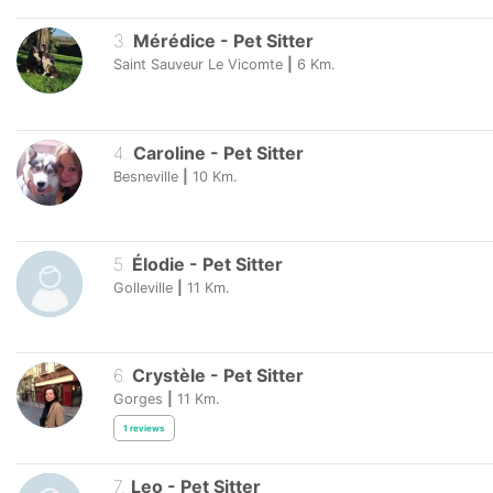
3
.
Mérédice
-
Pet Sitter
Saint Sauveur Le Vicomte
|
6
Km.
4
.
Caroline
-
Pet Sitter
Besneville
|
10
Km.
5
.
Élodie
-
Pet Sitter
Golleville
|
11
Km.
6
.
Crystèle
-
Pet Sitter
Gorges
|
11
Km.
1
reviews
7
.
Leo
-
Pet Sitter