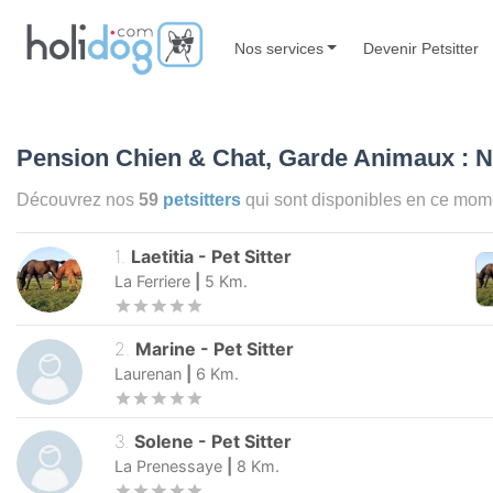
Nos services
Devenir Petsitter
Pension Chien & Chat, Garde Animaux : 
Découvrez nos
59
petsitters
qui sont disponibles en ce mo
1
.
Laetitia
-
Pet Sitter
La Ferriere
|
5
Km.
2
.
Marine
-
Pet Sitter
Laurenan
|
6
Km.
3
.
Solene
-
Pet Sitter
La Prenessaye
|
8
Km.