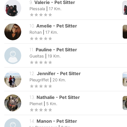
9
.
Valerie
-
Pet Sitter
Plessala
|
17
Km.
10
.
Amelie
-
Pet Sitter
Rohan
|
17
Km.
11
.
Pauline
-
Pet Sitter
Gueltas
|
19
Km.
12
.
Jennifer
-
Pet Sitter
Pleugriffet
|
20
Km.
13
.
Nathalie
-
Pet Sitter
Plemet
|
5
Km.
14
.
Manon
-
Pet Sitter