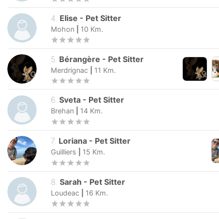
4
.
Elise
-
Pet Sitter
Mohon
|
10
Km.
5
.
Bérangère
-
Pet Sitter
Merdrignac
|
11
Km.
6
.
Sveta
-
Pet Sitter
Brehan
|
14
Km.
7
.
Loriana
-
Pet Sitter
Guilliers
|
15
Km.
8
.
Sarah
-
Pet Sitter
Loudeac
|
16
Km.