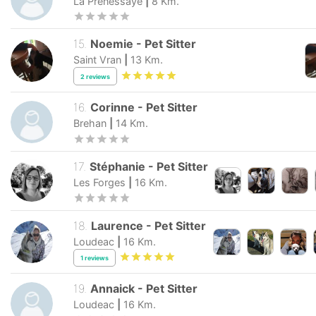
La Prenessaye
|
8
Km.
15
.
Noemie
-
Pet Sitter
Saint Vran
|
13
Km.
2
reviews
16
.
Corinne
-
Pet Sitter
Brehan
|
14
Km.
17
.
Stéphanie
-
Pet Sitter
Les Forges
|
16
Km.
18
.
Laurence
-
Pet Sitter
Loudeac
|
16
Km.
1
reviews
19
.
Annaick
-
Pet Sitter
Loudeac
|
16
Km.