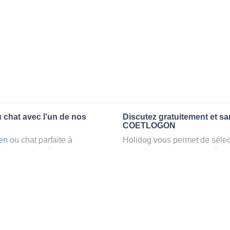
 chat avec l'un de nos
Discutez gratuitement et s
COETLOGON
en
ou chat parfaite à
Holidog vous permet de sélect
ez un
petsitter
à
fonction de nombreux critères
laxant dans le confort d’une
premiers messages des petsit
animaux
: la garde par
la discussion, poser toutes le
pet sitter idéal. Vous pourrez 
finalement pas, vous pourrez s
tters comme cela peut être le
sitter pour votre chat gratuite
°1 de sélection pour nous est