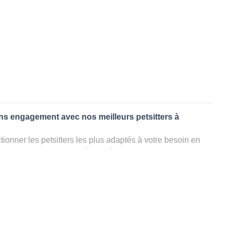
ans engagement avec nos meilleurs petsitters à
ionner les petsitters les plus adaptés à votre besoin en
. Quelques minutes après la sélection, vous recevrez les
ters que vous avez sélectionnés et vous pourrez engager
s questions que vous souhaitez pour au final choisir votre
le rencontrer et le valider définitivement, s'il ne convient
électionner un autre dog sitter pour votre chien ou cat
ment et en 3 clics dans la région.