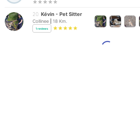
20
.
Kévin
-
Pet Sitter
Collinee
|
18
Km.
1
reviews