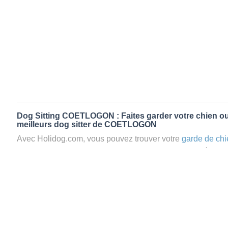
Dog Sitting COETLOGON : Faites garder votre chien ou
meilleurs dog sitter de COETLOGON
Avec Holidog.com, vous pouvez trouver votre
garde de chi
COETLOGON en quelques minutes. Lorsque vous réserv
COETLOGON, votre chien passera un séjour agréable et re
famille d'accueil aimante. Mieux que la
pension pour vos 
Holidog.
Les animaux ne sont jamais gardés en cage avec nos petsi
cas dans le cadre d'une
pension pour chien
,
le critère N