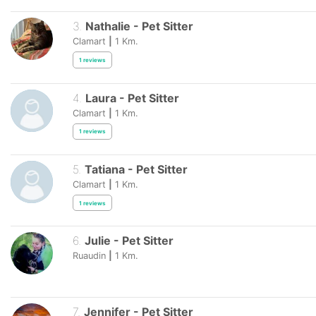
3
.
Nathalie
-
Pet Sitter
Clamart
|
1
Km.
1
reviews
4
.
Laura
-
Pet Sitter
Clamart
|
1
Km.
1
reviews
5
.
Tatiana
-
Pet Sitter
Clamart
|
1
Km.
1
reviews
6
.
Julie
-
Pet Sitter
Ruaudin
|
1
Km.
7
.
Jennifer
-
Pet Sitter