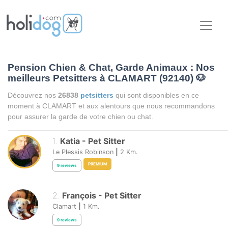
Pension Chien & Chat, Garde Animaux : Nos
meilleurs Petsitters à CLAMART (92140)
🐶
Découvrez nos
26838
petsitters
qui sont disponibles en ce
moment à CLAMART et aux alentours que nous recommandons
pour assurer la garde de votre chien ou chat.
1
.
Katia
-
Pet Sitter
Le Plessis Robinson
|
2
Km.
PREMIUM
9
reviews
2
.
François
-
Pet Sitter
Clamart
|
1
Km.
9
reviews