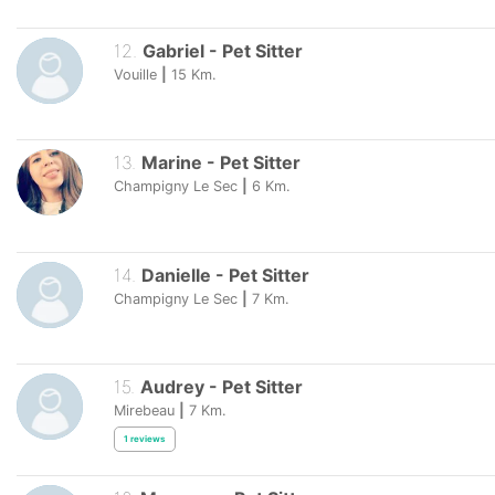
12
.
Gabriel
-
Pet Sitter
Vouille
|
15
Km.
13
.
Marine
-
Pet Sitter
Champigny Le Sec
|
6
Km.
14
.
Danielle
-
Pet Sitter
Champigny Le Sec
|
7
Km.
15
.
Audrey
-
Pet Sitter
Mirebeau
|
7
Km.
1
reviews