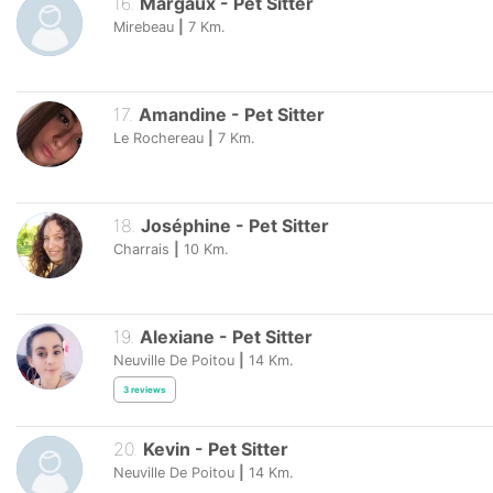
16
.
Margaux
-
Pet Sitter
Mirebeau
|
7
Km.
17
.
Amandine
-
Pet Sitter
Le Rochereau
|
7
Km.
18
.
Joséphine
-
Pet Sitter
Charrais
|
10
Km.
19
.
Alexiane
-
Pet Sitter
Neuville De Poitou
|
14
Km.
3
reviews
20
.
Kevin
-
Pet Sitter
Neuville De Poitou
|
14
Km.