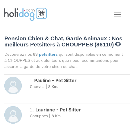
Pension Chien & Chat, Garde Animaux : Nos
meilleurs Petsitters à CHOUPPES (86110)
🐶
Découvrez nos
83
petsitters
qui sont disponibles en ce moment
à CHOUPPES et aux alentours que nous recommandons pour
assurer la garde de votre chien ou chat.
1
.
Pauline
-
Pet Sitter
Cherves
|
8
Km.
2
.
Lauriane
-
Pet Sitter
Chouppes
|
8
Km.