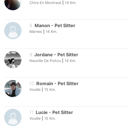
Chire En Montreuil
|
14
Km.
8
.
Manon
-
Pet Sitter
Marnes
|
14
Km.
9
.
Jordane
-
Pet Sitter
Neuville De Poitou
|
14
Km.
10
.
Romain
-
Pet Sitter
Vouille
|
15
Km.
11
.
Lucie
-
Pet Sitter
Vouille
|
15
Km.