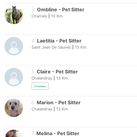
3
.
Ombline
-
Pet Sitter
Charrais
|
10
Km.
4
.
Laetitia
-
Pet Sitter
Saint Jean De Sauves
|
13
Km.
5
.
Claire
-
Pet Sitter
Chalandray
|
13
Km.
3
reviews
6
.
Marion
-
Pet Sitter
Chalandray
|
13
Km.
7
.
Melina
-
Pet Sitter