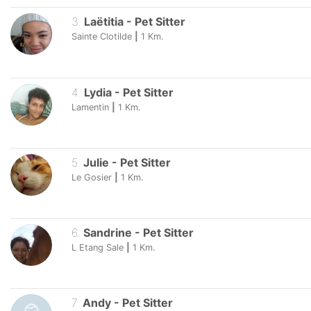
3
.
Laëtitia
-
Pet Sitter
Sainte Clotilde
|
1
Km.
4
.
Lydia
-
Pet Sitter
Lamentin
|
1
Km.
5
.
Julie
-
Pet Sitter
Le Gosier
|
1
Km.
6
.
Sandrine
-
Pet Sitter
L Etang Sale
|
1
Km.
7
.
Andy
-
Pet Sitter