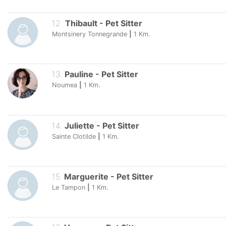
12
.
Thibault
-
Pet Sitter
Montsinery Tonnegrande
|
1
Km.
13
.
Pauline
-
Pet Sitter
Noumea
|
1
Km.
14
.
Juliette
-
Pet Sitter
Sainte Clotilde
|
1
Km.
15
.
Marguerite
-
Pet Sitter
Le Tampon
|
1
Km.