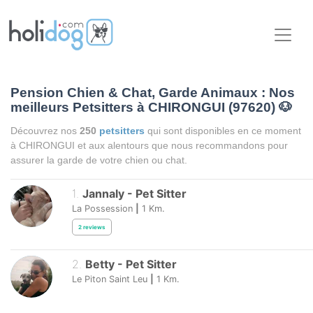
Pension Chien & Chat, Garde Animaux : Nos
meilleurs Petsitters à CHIRONGUI (97620)
🐶
Découvrez nos
250
petsitters
qui sont disponibles en ce moment
à CHIRONGUI et aux alentours que nous recommandons pour
assurer la garde de votre chien ou chat.
1
.
Jannaly
-
Pet Sitter
La Possession
|
1
Km.
2
reviews
2
.
Betty
-
Pet Sitter
Le Piton Saint Leu
|
1
Km.