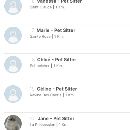
16
.
Vanessa
-
Pet Sitter
Saint Claude
|
1
Km.
17
.
Marie
-
Pet Sitter
Sainte Rose
|
1
Km.
18
.
Chloé
-
Pet Sitter
Schoelcher
|
1
Km.
19
.
Céline
-
Pet Sitter
Ravine Des Cabris
|
1
Km.
20
.
Jane
-
Pet Sitter
La Possession
|
1
Km.