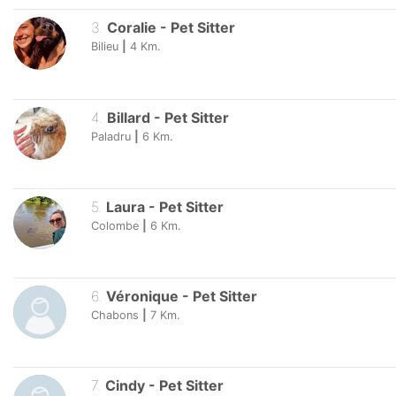
3
.
Coralie
-
Pet Sitter
Bilieu
|
4
Km.
4
.
Billard
-
Pet Sitter
Paladru
|
6
Km.
5
.
Laura
-
Pet Sitter
Colombe
|
6
Km.
6
.
Véronique
-
Pet Sitter
Chabons
|
7
Km.
7
.
Cindy
-
Pet Sitter