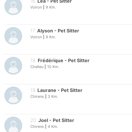
16
.
Léa
-
Pet Sitter
Voiron
|
9
Km.
17
.
Alyson
-
Pet Sitter
Voiron
|
9
Km.
18
.
Frédérique
-
Pet Sitter
Chelieu
|
10
Km.
19
.
Laurane
-
Pet Sitter
Chirens
|
3
Km.
20
.
Joel
-
Pet Sitter
Chirens
|
4
Km.