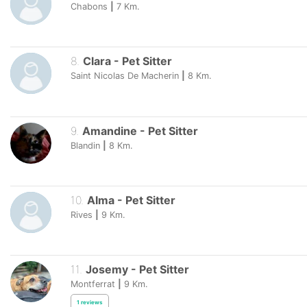
Chabons
|
7
Km.
8
.
Clara
-
Pet Sitter
Saint Nicolas De Macherin
|
8
Km.
9
.
Amandine
-
Pet Sitter
Blandin
|
8
Km.
10
.
Alma
-
Pet Sitter
Rives
|
9
Km.
11
.
Josemy
-
Pet Sitter
Montferrat
|
9
Km.
1
reviews