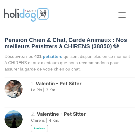
Pension Chien & Chat, Garde Animaux : Nos
meilleurs Petsitters à CHIRENS (38850)
🐶
Découvrez nos
421
petsitters
qui sont disponibles en ce moment
à CHIRENS et aux alentours que nous recommandons pour
assurer la garde de votre chien ou chat.
1
.
Valentin
-
Pet Sitter
Le Pin
|
3
Km.
2
.
Valentine
-
Pet Sitter
Chirens
|
4
Km.
1
reviews