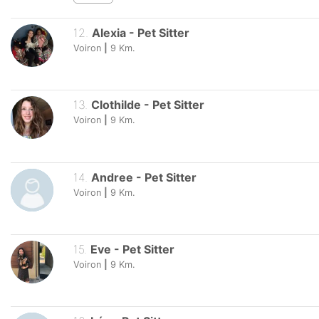
12
.
Alexia
-
Pet Sitter
Voiron
|
9
Km.
13
.
Clothilde
-
Pet Sitter
Voiron
|
9
Km.
14
.
Andree
-
Pet Sitter
Voiron
|
9
Km.
15
.
Eve
-
Pet Sitter
Voiron
|
9
Km.