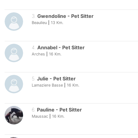
3
.
Gwendoline
-
Pet Sitter
Beaulieu
|
13
Km.
4
.
Annabel
-
Pet Sitter
Arches
|
16
Km.
5
.
Julie
-
Pet Sitter
Lamaziere Basse
|
16
Km.
6
.
Pauline
-
Pet Sitter
Maussac
|
16
Km.