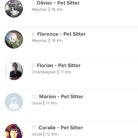
7
.
Olivier
-
Pet Sitter
Meymac
|
18
Km.
8
.
Florence
-
Pet Sitter
Meymac
|
18
Km.
9
.
Florian
-
Pet Sitter
Champagnac
|
11
Km.
10
.
Marion
-
Pet Sitter
Ussel
|
11
Km.
11
.
Coralie
-
Pet Sitter
Ussel
|
12
Km.