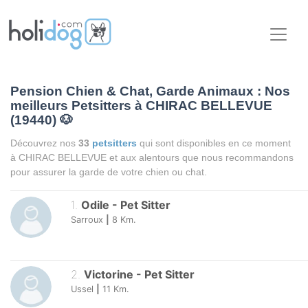
Pension Chien & Chat, Garde Animaux : Nos
meilleurs Petsitters à CHIRAC BELLEVUE
(19440)
🐶
Découvrez nos
33
petsitters
qui sont disponibles en ce moment
à CHIRAC BELLEVUE et aux alentours que nous recommandons
pour assurer la garde de votre chien ou chat.
1
.
Odile
-
Pet Sitter
Sarroux
|
8
Km.
2
.
Victorine
-
Pet Sitter
Ussel
|
11
Km.