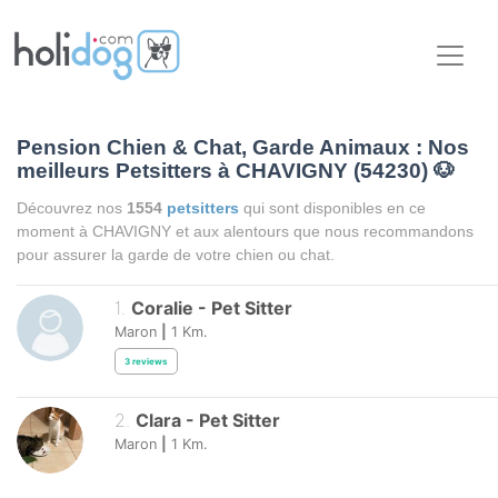
Pension Chien & Chat, Garde Animaux : Nos
meilleurs Petsitters à CHAVIGNY (54230)
🐶
Découvrez nos
1554
petsitters
qui sont disponibles en ce
moment à CHAVIGNY et aux alentours que nous recommandons
pour assurer la garde de votre chien ou chat.
1
.
Coralie
-
Pet Sitter
Maron
|
1
Km.
3
reviews
2
.
Clara
-
Pet Sitter
Maron
|
1
Km.