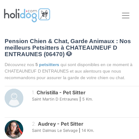
Pension Chien & Chat, Garde Animaux : Nos
meilleurs Petsitters à CHATEAUNEUF D
ENTRAUNES (06470)
🐶
Découvrez nos
5
petsitters
qui sont disponibles en ce moment à
CHATEAUNEUF D ENTRAUNES et aux alentours que nous
recommandons pour assurer la garde de votre chien ou chat.
1
.
Christilla
-
Pet Sitter
Saint Martin D Entraunes
|
5
Km.
2
.
Audrey
-
Pet Sitter
Saint Dalmas Le Selvage
|
14
Km.