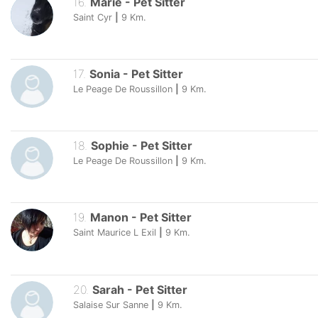
16
.
Marie
-
Pet Sitter
Saint Cyr
|
9
Km.
17
.
Sonia
-
Pet Sitter
Le Peage De Roussillon
|
9
Km.
18
.
Sophie
-
Pet Sitter
Le Peage De Roussillon
|
9
Km.
19
.
Manon
-
Pet Sitter
Saint Maurice L Exil
|
9
Km.
20
.
Sarah
-
Pet Sitter
Salaise Sur Sanne
|
9
Km.