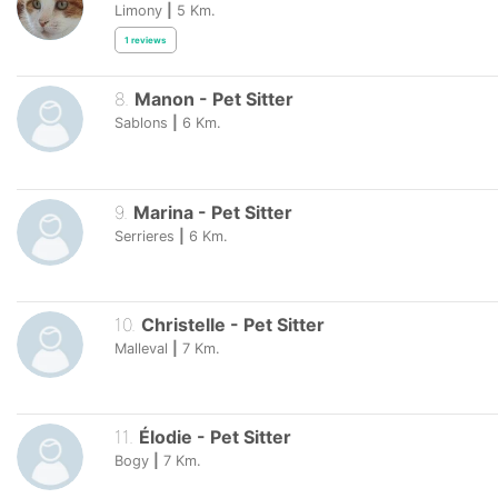
Limony
|
5
Km.
1
reviews
8
.
Manon
-
Pet Sitter
Sablons
|
6
Km.
9
.
Marina
-
Pet Sitter
Serrieres
|
6
Km.
10
.
Christelle
-
Pet Sitter
Malleval
|
7
Km.
11
.
Élodie
-
Pet Sitter
Bogy
|
7
Km.