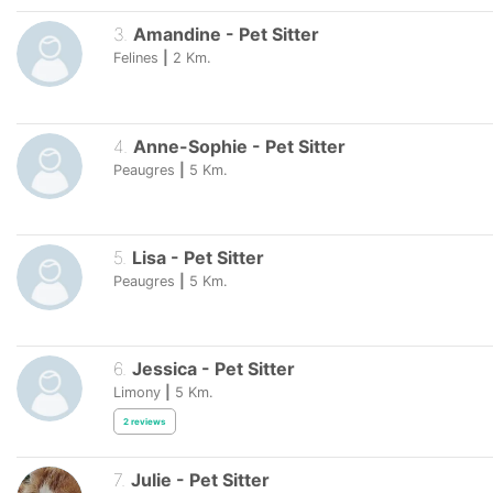
3
.
Amandine
-
Pet Sitter
Felines
|
2
Km.
4
.
Anne-Sophie
-
Pet Sitter
Peaugres
|
5
Km.
5
.
Lisa
-
Pet Sitter
Peaugres
|
5
Km.
6
.
Jessica
-
Pet Sitter
Limony
|
5
Km.
2
reviews
7
.
Julie
-
Pet Sitter