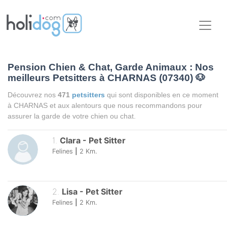
Pension Chien & Chat, Garde Animaux : Nos
meilleurs Petsitters à CHARNAS (07340)
🐶
Découvrez nos
471
petsitters
qui sont disponibles en ce moment
à CHARNAS et aux alentours que nous recommandons pour
assurer la garde de votre chien ou chat.
1
.
Clara
-
Pet Sitter
Felines
|
2
Km.
2
.
Lisa
-
Pet Sitter
Felines
|
2
Km.