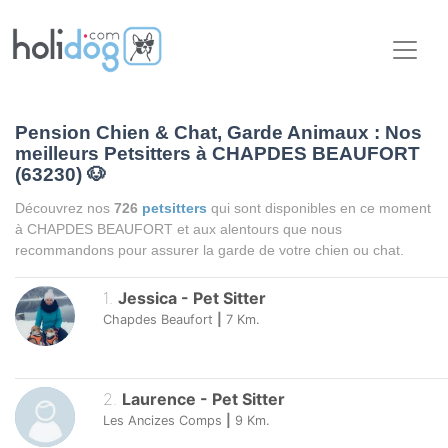
Pension Chien & Chat, Garde Animaux : Nos
meilleurs Petsitters à CHAPDES BEAUFORT
(63230)
🐶
Découvrez nos
726
petsitters
qui sont disponibles en ce moment
à CHAPDES BEAUFORT et aux alentours que nous
recommandons pour assurer la garde de votre chien ou chat.
1
.
Jessica
-
Pet Sitter
Chapdes Beaufort
|
7
Km.
2
.
Laurence
-
Pet Sitter
Les Ancizes Comps
|
9
Km.