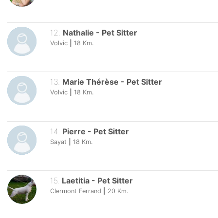
12
.
Nathalie
-
Pet Sitter
Volvic
|
18
Km.
13
.
Marie Thérèse
-
Pet Sitter
Volvic
|
18
Km.
14
.
Pierre
-
Pet Sitter
Sayat
|
18
Km.
15
.
Laetitia
-
Pet Sitter
Clermont Ferrand
|
20
Km.