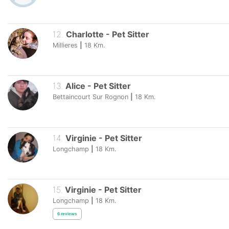
12
.
Charlotte
-
Pet Sitter
Millieres
|
18
Km.
13
.
Alice
-
Pet Sitter
Bettaincourt Sur Rognon
|
18
Km.
14
.
Virginie
-
Pet Sitter
Longchamp
|
18
Km.
15
.
Virginie
-
Pet Sitter
Longchamp
|
18
Km.
6
reviews