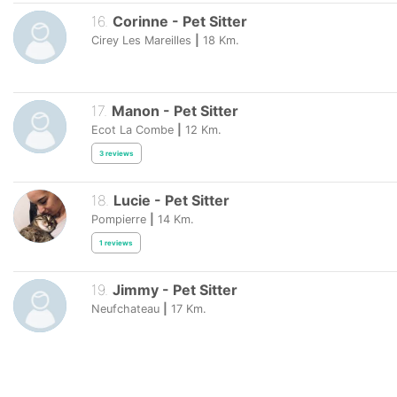
16
.
Corinne
-
Pet Sitter
Cirey Les Mareilles
|
18
Km.
17
.
Manon
-
Pet Sitter
Ecot La Combe
|
12
Km.
3
reviews
18
.
Lucie
-
Pet Sitter
Pompierre
|
14
Km.
1
reviews
19
.
Jimmy
-
Pet Sitter
Neufchateau
|
17
Km.