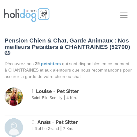
Pension Chien & Chat, Garde Animaux : Nos
meilleurs Petsitters à CHANTRAINES (52700)
🐶
Découvrez nos
29
petsitters
qui sont disponibles en ce moment
à CHANTRAINES et aux alentours que nous recommandons pour
assurer la garde de votre chien ou chat.
1
.
Louise
-
Pet Sitter
Saint Blin Semilly
|
4
Km.
2
.
Anaïs
-
Pet Sitter
Liffol Le Grand
|
7
Km.