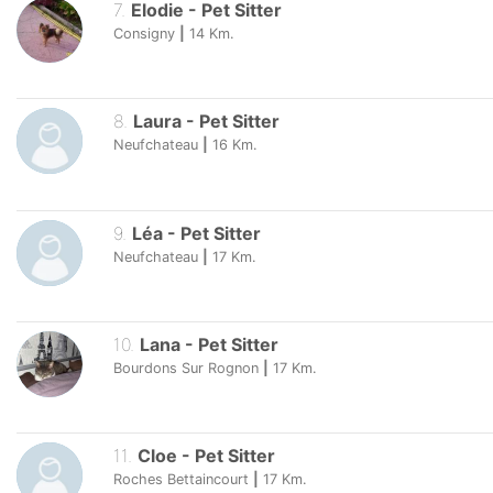
7
.
Elodie
-
Pet Sitter
Consigny
|
14
Km.
8
.
Laura
-
Pet Sitter
Neufchateau
|
16
Km.
9
.
Léa
-
Pet Sitter
Neufchateau
|
17
Km.
10
.
Lana
-
Pet Sitter
Bourdons Sur Rognon
|
17
Km.
11
.
Cloe
-
Pet Sitter
Roches Bettaincourt
|
17
Km.