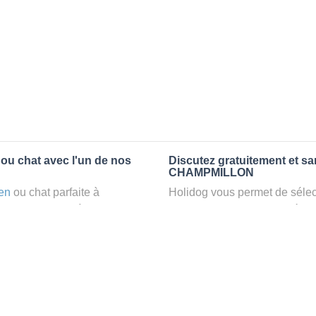
ou chat avec l'un de nos
Discutez gratuitement et s
CHAMPMILLON
en
ou chat parfaite à
Holidog vous permet de sélect
rvez un
petsitter
à
fonction de nombreux critères
relaxant dans le confort
premiers messages des petsit
r vos animaux
: la garde par
la discussion, poser toutes le
pet sitter idéal. Vous pourrez 
finalement pas, vous pourrez s
tters comme cela peut être le
sitter pour votre chat gratuite
°1 de sélection pour nous est