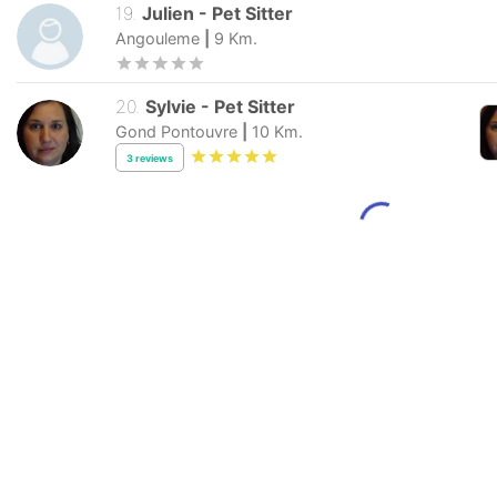
19
.
Julien
-
Pet Sitter
Angouleme
|
9
Km.
20
.
Sylvie
-
Pet Sitter
Gond Pontouvre
|
10
Km.
3
reviews