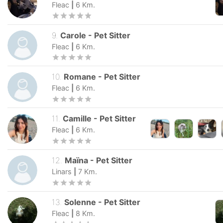
Fleac
|
6
Km.
9
.
Carole
-
Pet Sitter
Fleac
|
6
Km.
10
.
Romane
-
Pet Sitter
Fleac
|
6
Km.
11
.
Camille
-
Pet Sitter
Fleac
|
6
Km.
12
.
Maïna
-
Pet Sitter
Linars
|
7
Km.
13
.
Solenne
-
Pet Sitter
Fleac
|
8
Km.