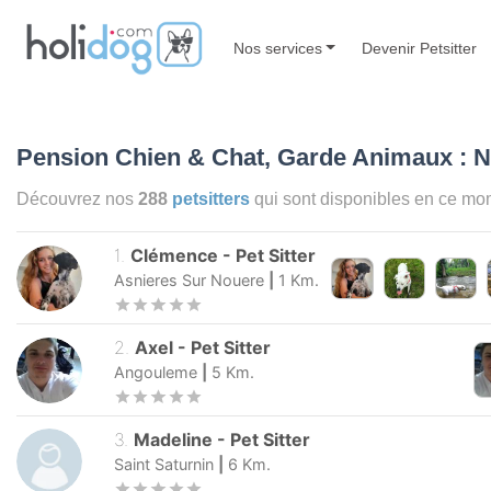
Nos services
Devenir Petsitter
Pension Chien & Chat, Garde Animaux : 
Découvrez nos
288
petsitters
qui sont disponibles en ce m
1
.
Clémence
-
Pet Sitter
Asnieres Sur Nouere
|
1
Km.
2
.
Axel
-
Pet Sitter
Angouleme
|
5
Km.
3
.
Madeline
-
Pet Sitter
Saint Saturnin
|
6
Km.