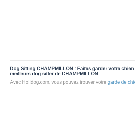
Dog Sitting CHAMPMILLON : Faites garder votre chien 
meilleurs dog sitter de CHAMPMILLON
Avec Holidog.com, vous pouvez trouver votre
garde de chi
CHAMPMILLON en quelques minutes. Lorsque vous rése
CHAMPMILLON, votre chien passera un séjour agréable et 
d’une famille d'accueil aimante. Mieux que la
pension pou
Holidog.
Les animaux ne sont jamais gardés en cage avec nos petsi
cas dans le cadre d'une
pension pour chien
,
le critère N