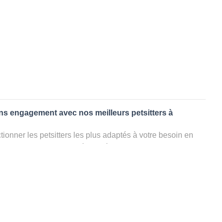
ans engagement avec nos meilleurs petsitters à
ionner les petsitters les plus adaptés à votre besoin en
. Quelques minutes après la sélection, vous recevrez les
ters que vous avez sélectionnés et vous pourrez engager
s questions que vous souhaitez pour au final choisir votre
le rencontrer et le valider définitivement, s'il ne convient
électionner un autre dog sitter pour votre chien ou cat
ment et en 3 clics dans la région.