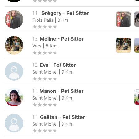
14
.
Grégory
-
Pet Sitter
Trois Palis
|
8
Km.
15
.
Méline
-
Pet Sitter
Vars
|
8
Km.
16
.
Eva
-
Pet Sitter
Saint Michel
|
9
Km.
17
.
Manon
-
Pet Sitter
Saint Michel
|
9
Km.
18
.
Gaëtan
-
Pet Sitter
Saint Michel
|
9
Km.