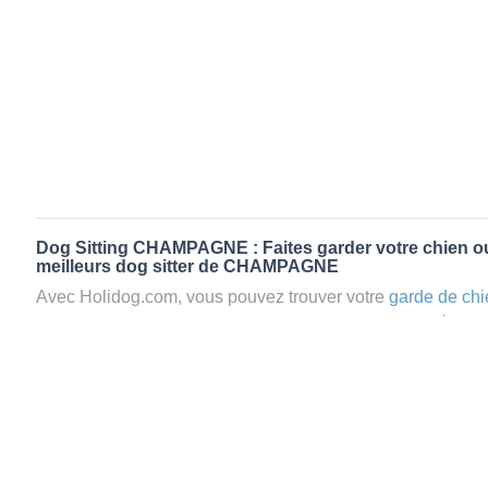
Dog Sitting CHAMPAGNE : Faites garder votre chien ou
meilleurs dog sitter de CHAMPAGNE
Avec Holidog.com, vous pouvez trouver votre
garde de chi
CHAMPAGNE en quelques minutes. Lorsque vous réserv
CHAMPAGNE, votre chien passera un séjour agréable et re
famille d'accueil aimante. Mieux que la
pension pour vos 
Holidog.
Les animaux ne sont jamais gardés en cage avec nos petsi
cas dans le cadre d'une
pension pour chien
,
le critère N