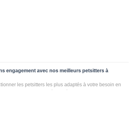
ans engagement avec nos meilleurs petsitters à
ionner les petsitters les plus adaptés à votre besoin en
. Quelques minutes après la sélection, vous recevrez les
ters que vous avez sélectionnés et vous pourrez engager
s questions que vous souhaitez pour au final choisir votre
le rencontrer et le valider définitivement, s'il ne convient
électionner un autre dog sitter pour votre chien ou cat
ment et en 3 clics dans la région.