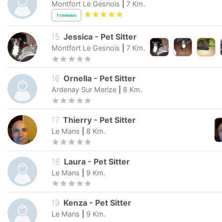
Montfort Le Gesnois
|
7
Km.
1
reviews
15
.
Jessica
-
Pet Sitter
Montfort Le Gesnois
|
7
Km.
16
.
Ornella
-
Pet Sitter
Ardenay Sur Merize
|
8
Km.
17
.
Thierry
-
Pet Sitter
Le Mans
|
8
Km.
18
.
Laura
-
Pet Sitter
Le Mans
|
9
Km.
19
.
Kenza
-
Pet Sitter
Le Mans
|
9
Km.