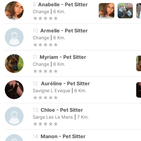
9
.
Anabelle
-
Pet Sitter
Change
|
6
Km.
10
.
Armelle
-
Pet Sitter
Change
|
6
Km.
11
.
Myriam
-
Pet Sitter
Change
|
6
Km.
12
.
Auréline
-
Pet Sitter
Savigne L Eveque
|
6
Km.
13
.
Chloe
-
Pet Sitter
Sarge Les Le Mans
|
7
Km.
14
.
Manon
-
Pet Sitter