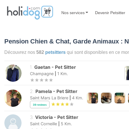
Nos services
Devenir Petsitter
Pension Chien & Chat, Garde Animaux : 
Découvrez nos
582
petsitters
qui sont disponibles en ce m
1
.
Gaetan
-
Pet Sitter
Champagne
|
1
Km.
2
.
Pamela
-
Pet Sitter
Saint Mars La Briere
|
4
Km.
39
reviews
3
.
Victoria
-
Pet Sitter
Saint Corneille
|
5
Km.