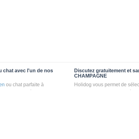
 chat avec l'un de nos
Discutez gratuitement et s
CHAMPAGNE
en
ou chat parfaite à
Holidog vous permet de sélect
ez un
petsitter
à
fonction de nombreux critères
laxant dans le confort d’une
premiers messages des petsit
animaux
: la garde par
la discussion, poser toutes le
pet sitter idéal. Vous pourrez 
finalement pas, vous pourrez s
tters comme cela peut être le
sitter pour votre chat gratuite
°1 de sélection pour nous est