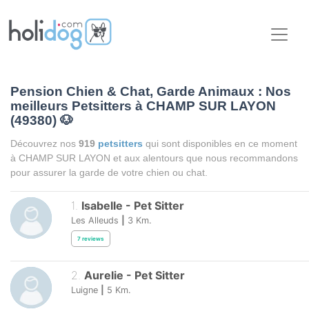
Pension Chien & Chat, Garde Animaux : Nos
meilleurs Petsitters à CHAMP SUR LAYON
(49380)
🐶
Découvrez nos
919
petsitters
qui sont disponibles en ce moment
à CHAMP SUR LAYON et aux alentours que nous recommandons
pour assurer la garde de votre chien ou chat.
1
.
Isabelle
-
Pet Sitter
Les Alleuds
|
3
Km.
7
reviews
2
.
Aurelie
-
Pet Sitter
Luigne
|
5
Km.