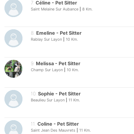
7
.
Céline
-
Pet Sitter
Saint Melaine Sur Aubance
|
8
Km.
8
.
Emeline
-
Pet Sitter
Rablay Sur Layon
|
10
Km.
9
.
Melissa
-
Pet Sitter
Champ Sur Layon
|
10
Km.
10
.
Sophie
-
Pet Sitter
Beaulieu Sur Layon
|
11
Km.
11
.
Coline
-
Pet Sitter
Saint Jean Des Mauvrets
|
11
Km.