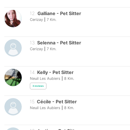
12
.
Galliane
-
Pet Sitter
Cerizay
|
7
Km.
13
.
Selenna
-
Pet Sitter
Cerizay
|
7
Km.
14
.
Kelly
-
Pet Sitter
Neuil Les Aubiers
|
8
Km.
3
reviews
15
.
Cécile
-
Pet Sitter
Neuil Les Aubiers
|
8
Km.