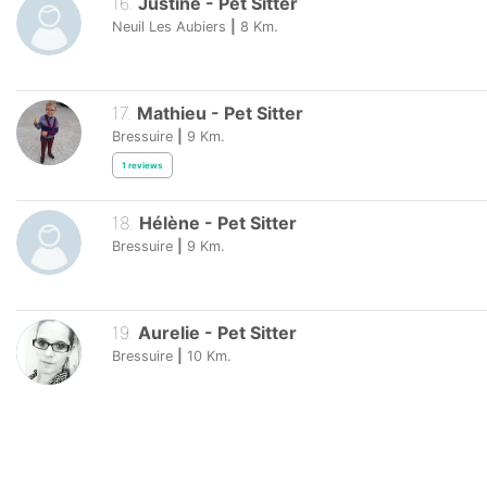
16
.
Justine
-
Pet Sitter
Neuil Les Aubiers
|
8
Km.
17
.
Mathieu
-
Pet Sitter
Bressuire
|
9
Km.
1
reviews
18
.
Hélène
-
Pet Sitter
Bressuire
|
9
Km.
19
.
Aurelie
-
Pet Sitter
Bressuire
|
10
Km.