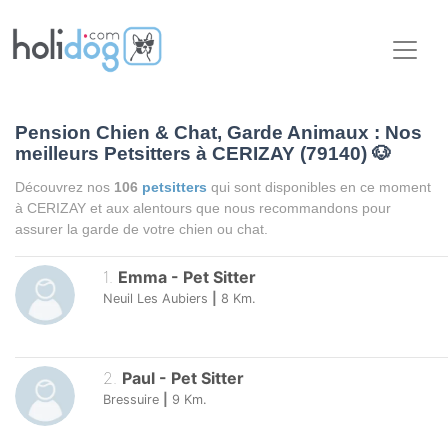
Pension Chien & Chat, Garde Animaux : Nos
meilleurs Petsitters à CERIZAY (79140)
🐶
Découvrez nos
106
petsitters
qui sont disponibles en ce moment
à CERIZAY et aux alentours que nous recommandons pour
assurer la garde de votre chien ou chat.
1
.
Emma
-
Pet Sitter
Neuil Les Aubiers
|
8
Km.
2
.
Paul
-
Pet Sitter
Bressuire
|
9
Km.