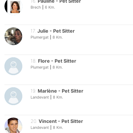
16
.
Pauline
-
Pet Sitter
Brech
|
6
Km.
17
.
Julie
-
Pet Sitter
Plumergat
|
8
Km.
18
.
Flore
-
Pet Sitter
Plumergat
|
8
Km.
19
.
Marlène
-
Pet Sitter
Landevant
|
8
Km.
20
.
Vincent
-
Pet Sitter
Landevant
|
8
Km.