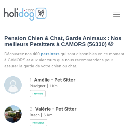
Pension Chien & Chat, Garde Animaux : Nos
meilleurs Petsitters à CAMORS (56330)
🐶
Découvrez nos
460
petsitters
qui sont disponibles en ce moment
à CAMORS et aux alentours que nous recommandons pour
assurer la garde de votre chien ou chat.
1
.
Amélie
-
Pet Sitter
Pluvigner
|
1
Km.
1
reviews
2
.
Valérie
-
Pet Sitter
Brech
|
6
Km.
19
reviews