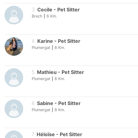
3
.
Cecile
-
Pet Sitter
Brech
|
6
Km.
4
.
Karine
-
Pet Sitter
Plumergat
|
8
Km.
5
.
Mathieu
-
Pet Sitter
Plumergat
|
8
Km.
6
.
Sabine
-
Pet Sitter
Plumergat
|
8
Km.
7
.
Héloïse
-
Pet Sitter