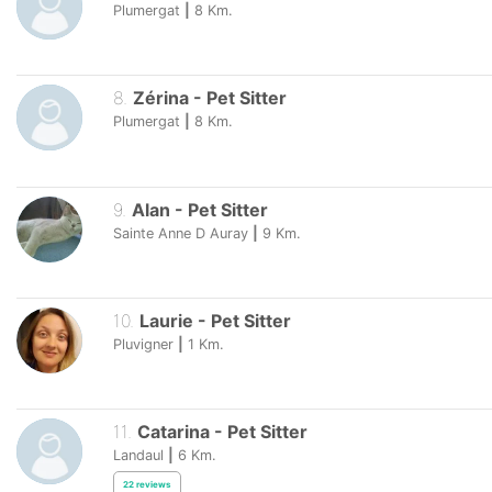
Plumergat
|
8
Km.
8
.
Zérina
-
Pet Sitter
Plumergat
|
8
Km.
9
.
Alan
-
Pet Sitter
Sainte Anne D Auray
|
9
Km.
10
.
Laurie
-
Pet Sitter
Pluvigner
|
1
Km.
11
.
Catarina
-
Pet Sitter
Landaul
|
6
Km.
22
reviews