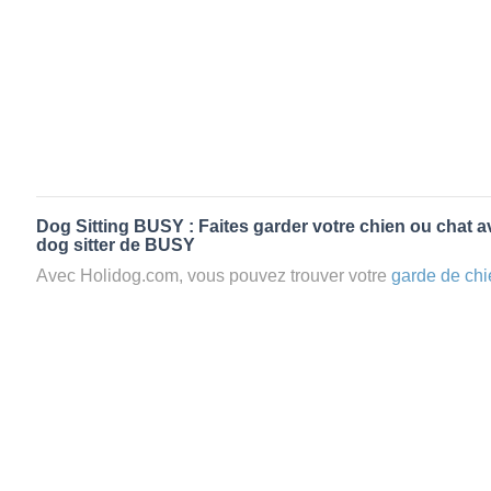
Dog Sitting BUSY : Faites garder votre chien ou chat a
dog sitter de BUSY
Avec Holidog.com, vous pouvez trouver votre
garde de chi
en quelques minutes. Lorsque vous réservez un
petsitter
à 
un séjour agréable et relaxant dans le confort d’une famill
la
pension pour vos animaux
: la garde par Holidog.
Les animaux ne sont jamais gardés en cage avec nos petsi
cas dans le cadre d'une
pension pour chien
,
le critère N
la disponibilité et l’amour des animaux
et par extension, 
conditions d’accueil pour la
garde de vos animaux.
Vous po