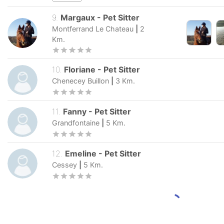
Boussieres
|
2
Km.
1
reviews
9
.
Margaux
-
Pet Sitter
Montferrand Le Chateau
|
2
Km.
10
.
Floriane
-
Pet Sitter
Chenecey Buillon
|
3
Km.
11
.
Fanny
-
Pet Sitter
Grandfontaine
|
5
Km.
12
.
Emeline
-
Pet Sitter
Cessey
|
5
Km.