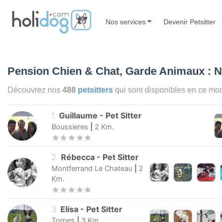
Nos services
Devenir Petsitter
Pension Chien & Chat, Garde Animaux : N
Découvrez nos
488
petsitters
qui sont disponibles en ce mo
1
.
Guillaume
-
Pet Sitter
Boussieres
|
2
Km.
2
.
Rébecca
-
Pet Sitter
Montferrand Le Chateau
|
2
Km.
3
.
Elisa
-
Pet Sitter