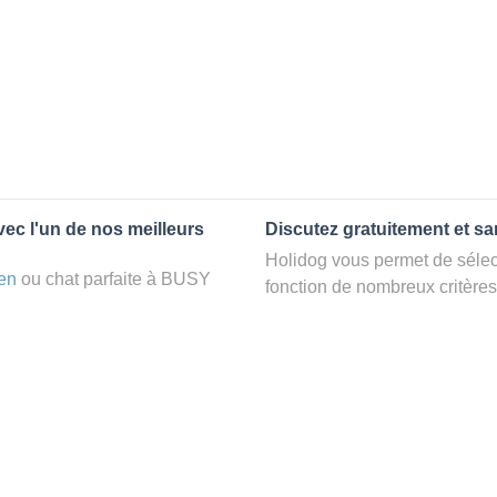
vec l'un de nos meilleurs
Discutez gratuitement et s
Holidog vous permet de sélect
en
ou chat parfaite à BUSY
fonction de nombreux critères
BUSY, votre chien passera
premiers messages des petsit
e d'accueil aimante. Mieux que
la discussion, poser toutes le
pet sitter idéal. Vous pourrez 
finalement pas, vous pourrez s
tters comme cela peut être le
sitter pour votre chat gratuite
°1 de sélection pour nous est
la qualité et le confort des
Combien ça coûte de faire a
uvez partir en vacances ou
La garde d’animaux par Holi