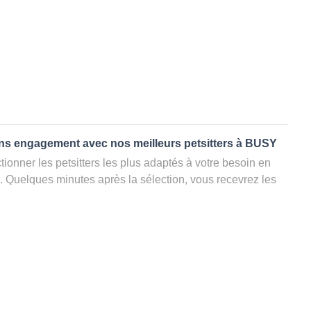
ans engagement avec nos meilleurs petsitters à BUSY
ionner les petsitters les plus adaptés à votre besoin en
. Quelques minutes après la sélection, vous recevrez les
ters que vous avez sélectionnés et vous pourrez engager
s questions que vous souhaitez pour au final choisir votre
le rencontrer et le valider définitivement, s'il ne convient
électionner un autre dog sitter pour votre chien ou cat
ment et en 3 clics dans la région.
ppel à un pet sitter à BUSY?
dog à BUSY est globalement plus économique que les