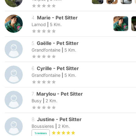
Torpes
|
3
Km.
4
.
Marie
-
Pet Sitter
Larnod
|
5
Km.
5
.
Gaëlle
-
Pet Sitter
Grandfontaine
|
5
Km.
6
.
Cyrille
-
Pet Sitter
Grandfontaine
|
5
Km.
7
.
Marylou
-
Pet Sitter
Busy
|
2
Km.
8
.
Justine
-
Pet Sitter