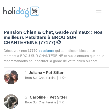
Pension Chien & Chat, Garde Animaux : Nos
meilleurs Petsitters à BROU SUR
CHANTEREINE (77177)
🐶
Découvrez nos
17790
petsitters
qui sont disponibles en ce
moment à BROU SUR CHANTEREINE et aux alentours que nous
recommandons pour assurer la garde de votre chien ou chat.
1
.
Juliana
-
Pet Sitter
Brou Sur Chantereine
|
1
Km.
2
.
Caroline
-
Pet Sitter
Brou Sur Chantereine
|
1
Km.