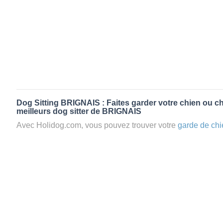
Dog Sitting BRIGNAIS : Faites garder votre chien ou ch
meilleurs dog sitter de BRIGNAIS
Avec Holidog.com, vous pouvez trouver votre
garde de chi
BRIGNAIS en quelques minutes. Lorsque vous réservez 
chien passera un séjour agréable et relaxant dans le confor
aimante. Mieux que la
pension pour vos animaux
: la gard
Les animaux ne sont jamais gardés en cage avec nos petsi
cas dans le cadre d'une
pension pour chien
,
le critère N
la disponibilité et l’amour des animaux
et par extension, 
conditions d’accueil pour la
garde de vos animaux.
Vous po