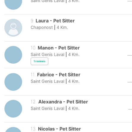
Saint Genis Laval
|
3
Km.
9
.
Laura
-
Pet Sitter
Chaponost
|
4
Km.
10
.
Manon
-
Pet Sitter
Saint Genis Laval
|
4
Km.
1
reviews
11
.
Fabrice
-
Pet Sitter
Saint Genis Laval
|
4
Km.
12
.
Alexandra
-
Pet Sitter
Saint Genis Laval
|
4
Km.
13
.
Nicolas
-
Pet Sitter