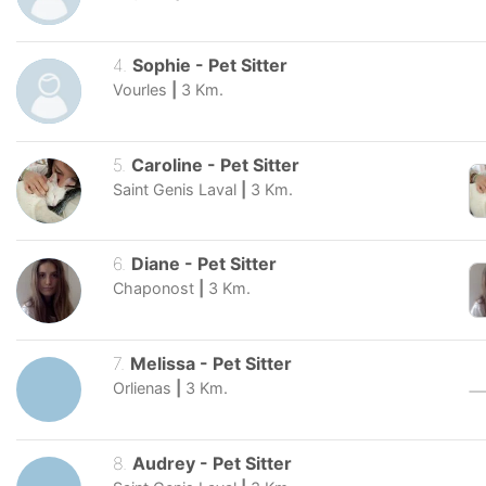
4
.
Sophie
-
Pet Sitter
Vourles
|
3
Km.
5
.
Caroline
-
Pet Sitter
Saint Genis Laval
|
3
Km.
6
.
Diane
-
Pet Sitter
Chaponost
|
3
Km.
7
.
Melissa
-
Pet Sitter
Orlienas
|
3
Km.
8
.
Audrey
-
Pet Sitter