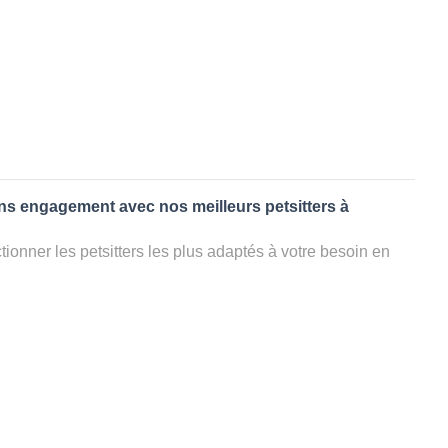
ans engagement avec nos meilleurs petsitters à
ionner les petsitters les plus adaptés à votre besoin en
. Quelques minutes après la sélection, vous recevrez les
ters que vous avez sélectionnés et vous pourrez engager
s questions que vous souhaitez pour au final choisir votre
le rencontrer et le valider définitivement, s'il ne convient
électionner un autre dog sitter pour votre chien ou cat
ment et en 3 clics dans la région.
appel à un pet sitter à BRIGNAIS?