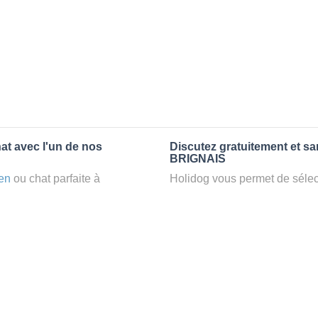
at avec l'un de nos
Discutez gratuitement et s
BRIGNAIS
en
ou chat parfaite à
Holidog vous permet de sélect
un
petsitter
à BRIGNAIS, votre
fonction de nombreux critères
t d’une famille d'accueil
premiers messages des petsit
e par Holidog.
la discussion, poser toutes le
pet sitter idéal. Vous pourrez 
tters comme cela peut être le
finalement pas, vous pourrez s
°1 de sélection pour nous est
sitter pour votre chat gratuite
la qualité et le confort des
Combien ça coûte de faire 
uvez partir en vacances ou