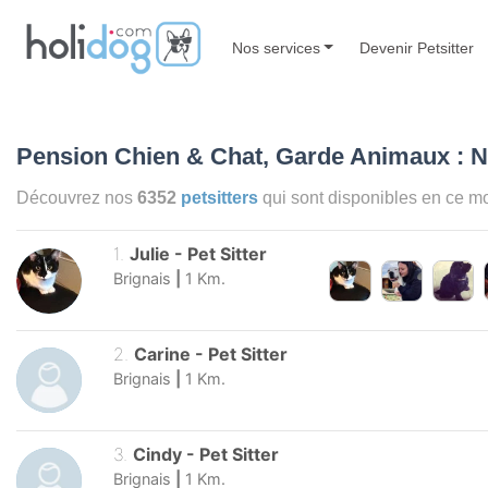
Nos services
Devenir Petsitter
Pension Chien & Chat, Garde Animaux : N
Découvrez nos
6352
petsitters
qui sont disponibles en ce 
1
.
Julie
-
Pet Sitter
Brignais
|
1
Km.
2
.
Carine
-
Pet Sitter
Brignais
|
1
Km.
3
.
Cindy
-
Pet Sitter
Brignais
|
1
Km.