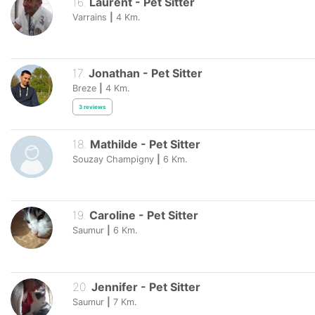
16
.
Laurent
-
Pet Sitter
Varrains
|
4
Km.
17
.
Jonathan
-
Pet Sitter
Breze
|
4
Km.
3
reviews
18
.
Mathilde
-
Pet Sitter
Souzay Champigny
|
6
Km.
19
.
Caroline
-
Pet Sitter
Saumur
|
6
Km.
20
.
Jennifer
-
Pet Sitter
Saumur
|
7
Km.