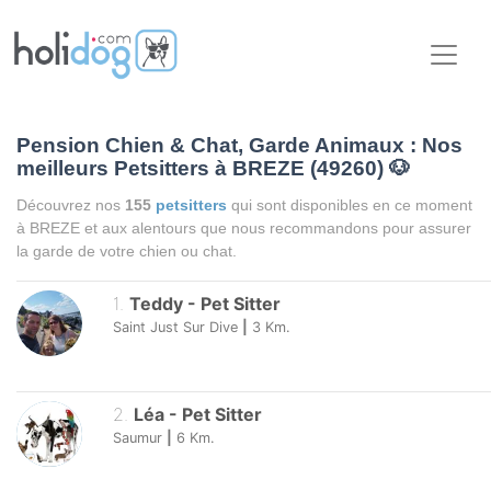
Pension Chien & Chat, Garde Animaux : Nos
meilleurs Petsitters à BREZE (49260)
🐶
Découvrez nos
155
petsitters
qui sont disponibles en ce moment
à BREZE et aux alentours que nous recommandons pour assurer
la garde de votre chien ou chat.
1
.
Teddy
-
Pet Sitter
Saint Just Sur Dive
|
3
Km.
2
.
Léa
-
Pet Sitter
Saumur
|
6
Km.