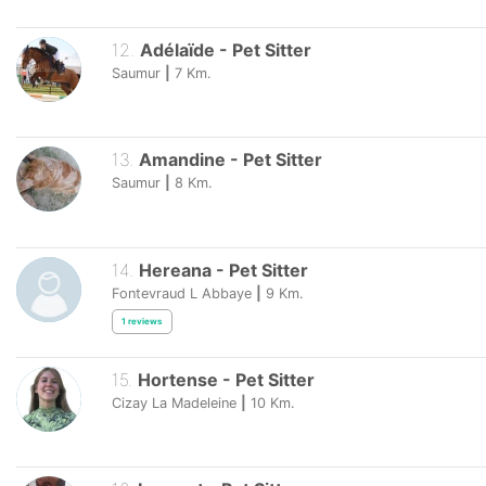
12
.
Adélaïde
-
Pet Sitter
Saumur
|
7
Km.
13
.
Amandine
-
Pet Sitter
Saumur
|
8
Km.
14
.
Hereana
-
Pet Sitter
Fontevraud L Abbaye
|
9
Km.
1
reviews
15
.
Hortense
-
Pet Sitter
Cizay La Madeleine
|
10
Km.