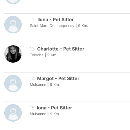
12
.
Ilona
-
Pet Sitter
Saint Mars De Locquenay
|
9
Km.
13
.
Charlotte
-
Pet Sitter
Teloche
|
9
Km.
14
.
Margot
-
Pet Sitter
Mulsanne
|
9
Km.
15
.
Iona
-
Pet Sitter
Mulsanne
|
9
Km.