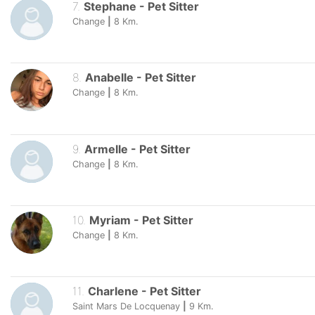
7
.
Stephane
-
Pet Sitter
Change
|
8
Km.
8
.
Anabelle
-
Pet Sitter
Change
|
8
Km.
9
.
Armelle
-
Pet Sitter
Change
|
8
Km.
10
.
Myriam
-
Pet Sitter
Change
|
8
Km.
11
.
Charlene
-
Pet Sitter
Saint Mars De Locquenay
|
9
Km.