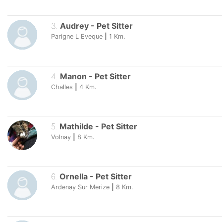
3
.
Audrey
-
Pet Sitter
Parigne L Eveque
|
1
Km.
4
.
Manon
-
Pet Sitter
Challes
|
4
Km.
5
.
Mathilde
-
Pet Sitter
Volnay
|
8
Km.
6
.
Ornella
-
Pet Sitter
Ardenay Sur Merize
|
8
Km.