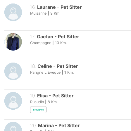
16
.
Laurane
-
Pet Sitter
Mulsanne
|
9
Km.
17
.
Gaetan
-
Pet Sitter
Champagne
|
10
Km.
18
.
Celine
-
Pet Sitter
Parigne L Eveque
|
1
Km.
19
.
Elisa
-
Pet Sitter
Ruaudin
|
8
Km.
1
reviews
20
.
Marina
-
Pet Sitter