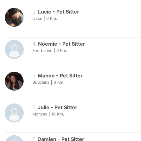
3
.
Lucie
-
Pet Sitter
Osse
|
6
Km.
4
.
Noëmie
-
Pet Sitter
Fourbanne
|
6
Km.
5
.
Manon
-
Pet Sitter
Bouclans
|
8
Km.
6
.
Julie
-
Pet Sitter
Moncey
|
10
Km.
7
.
Damien
-
Pet Sitter