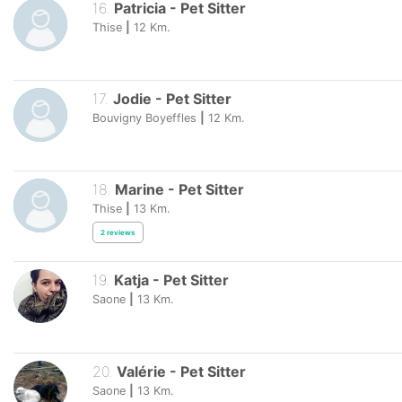
16
.
Patricia
-
Pet Sitter
Thise
|
12
Km.
17
.
Jodie
-
Pet Sitter
Bouvigny Boyeffles
|
12
Km.
18
.
Marine
-
Pet Sitter
Thise
|
13
Km.
2
reviews
19
.
Katja
-
Pet Sitter
Saone
|
13
Km.
20
.
Valérie
-
Pet Sitter
Saone
|
13
Km.