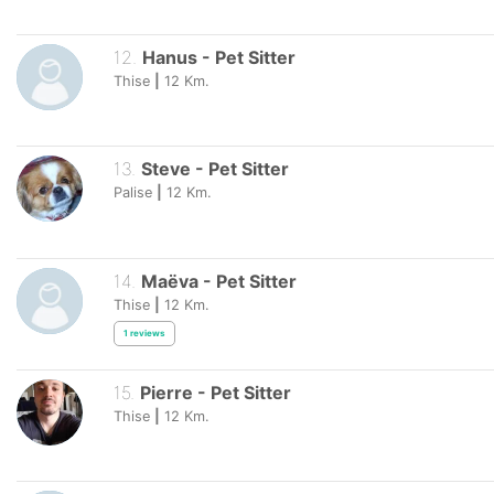
12
.
Hanus
-
Pet Sitter
Thise
|
12
Km.
13
.
Steve
-
Pet Sitter
Palise
|
12
Km.
14
.
Maëva
-
Pet Sitter
Thise
|
12
Km.
1
reviews
15
.
Pierre
-
Pet Sitter
Thise
|
12
Km.