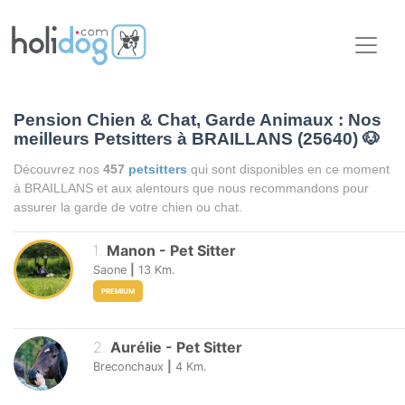
Pension Chien & Chat, Garde Animaux : Nos
meilleurs Petsitters à BRAILLANS (25640)
🐶
Découvrez nos
457
petsitters
qui sont disponibles en ce moment
à BRAILLANS et aux alentours que nous recommandons pour
assurer la garde de votre chien ou chat.
1
.
Manon
-
Pet Sitter
Saone
|
13
Km.
PREMIUM
2
.
Aurélie
-
Pet Sitter
Breconchaux
|
4
Km.