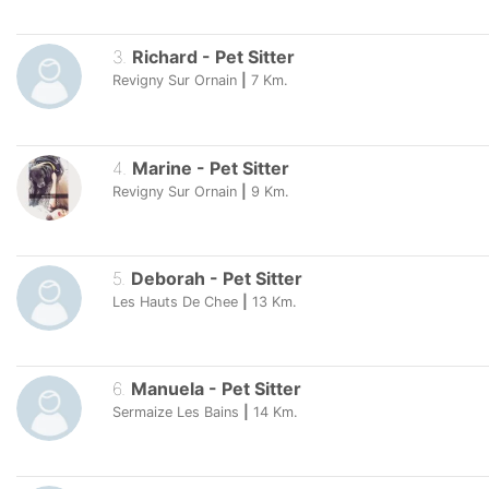
3
.
Richard
-
Pet Sitter
Revigny Sur Ornain
|
7
Km.
4
.
Marine
-
Pet Sitter
Revigny Sur Ornain
|
9
Km.
5
.
Deborah
-
Pet Sitter
Les Hauts De Chee
|
13
Km.
6
.
Manuela
-
Pet Sitter
Sermaize Les Bains
|
14
Km.