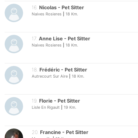
16
.
Nicolas
-
Pet Sitter
Naives Rosieres
|
18
Km.
17
.
Anne Lise
-
Pet Sitter
Naives Rosieres
|
18
Km.
18
.
Frédéric
-
Pet Sitter
Autrecourt Sur Aire
|
18
Km.
19
.
Florie
-
Pet Sitter
Lisle En Rigault
|
19
Km.
20
.
Francine
-
Pet Sitter