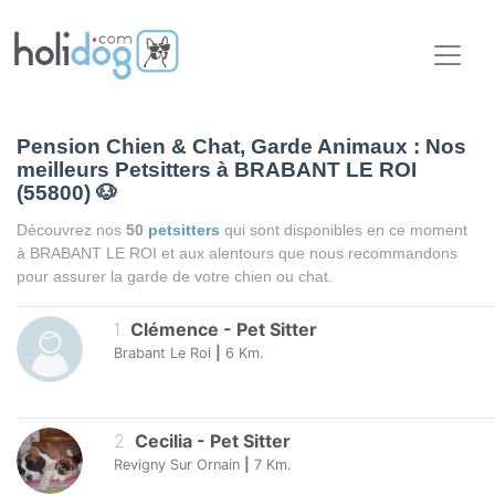
Pension Chien & Chat, Garde Animaux : Nos
meilleurs Petsitters à BRABANT LE ROI
(55800)
🐶
Découvrez nos
50
petsitters
qui sont disponibles en ce moment
à BRABANT LE ROI et aux alentours que nous recommandons
pour assurer la garde de votre chien ou chat.
1
.
Clémence
-
Pet Sitter
Brabant Le Roi
|
6
Km.
2
.
Cecilia
-
Pet Sitter
Revigny Sur Ornain
|
7
Km.