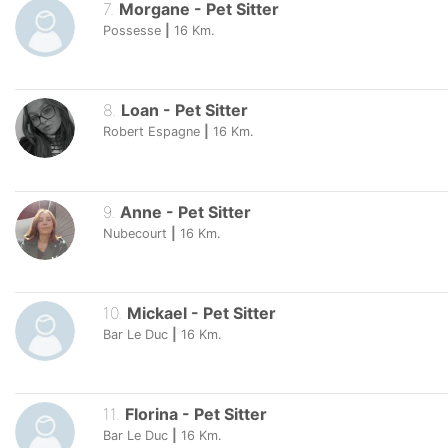
7
.
Morgane
-
Pet Sitter
Possesse
|
16
Km.
8
.
Loan
-
Pet Sitter
Robert Espagne
|
16
Km.
9
.
Anne
-
Pet Sitter
Nubecourt
|
16
Km.
10
.
Mickael
-
Pet Sitter
Bar Le Duc
|
16
Km.
11
.
Florina
-
Pet Sitter
Bar Le Duc
|
16
Km.