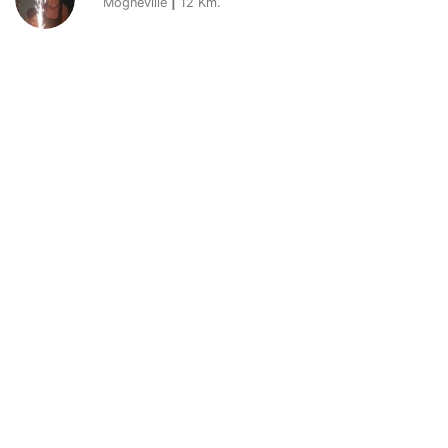
Mogneville
|
12
Km.