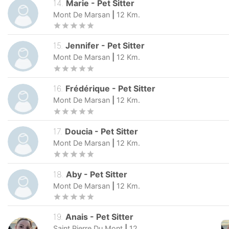
14
.
Marie
-
Pet Sitter
Mont De Marsan
|
12
Km.
15
.
Jennifer
-
Pet Sitter
Mont De Marsan
|
12
Km.
16
.
Frédérique
-
Pet Sitter
Mont De Marsan
|
12
Km.
17
.
Doucia
-
Pet Sitter
Mont De Marsan
|
12
Km.
18
.
Aby
-
Pet Sitter
Mont De Marsan
|
12
Km.
19
.
Anais
-
Pet Sitter
Saint Pierre Du Mont
|
12