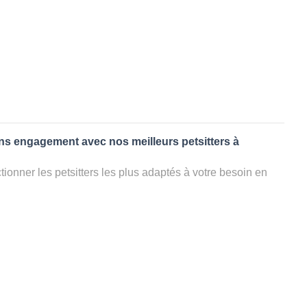
ans engagement avec nos meilleurs petsitters à
ionner les petsitters les plus adaptés à votre besoin en
. Quelques minutes après la sélection, vous recevrez les
ters que vous avez sélectionnés et vous pourrez engager
s questions que vous souhaitez pour au final choisir votre
le rencontrer et le valider définitivement, s'il ne convient
électionner un autre dog sitter pour votre chien ou cat
ment et en 3 clics dans la région.
appel à un pet sitter à BOURDALAT?