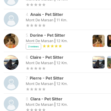
4
.
Anais
-
Pet Sitter
Mont De Marsan
|
11
Km.
5
.
Dorine
-
Pet Sitter
Mont De Marsan
|
12
Km.
2
reviews
6
.
Claire
-
Pet Sitter
Mont De Marsan
|
12
Km.
7
.
Pierre
-
Pet Sitter
Mont De Marsan
|
12
Km.
8
.
Clara
-
Pet Sitter
Mont De Marsan
|
12
Km.