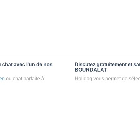
 chat avec l'un de nos
Discutez gratuitement et s
BOURDALAT
en
ou chat parfaite à
Holidog vous permet de sélect
z un
petsitter
à BOURDALAT,
fonction de nombreux critères
confort d’une famille d'accueil
premiers messages des petsit
e par Holidog.
la discussion, poser toutes le
pet sitter idéal. Vous pourrez 
tters comme cela peut être le
finalement pas, vous pourrez s
°1 de sélection pour nous est
sitter pour votre chat gratuite
la qualité et le confort des
Combien ça coûte de faire 
uvez partir en vacances ou