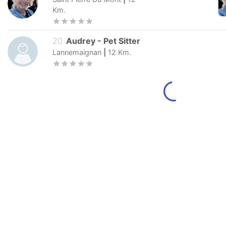
Km.
20
.
Audrey
-
Pet Sitter
Lannemaignan
|
12
Km.