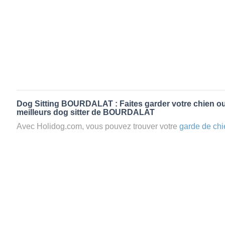
Dog Sitting BOURDALAT : Faites garder votre chien ou
meilleurs dog sitter de BOURDALAT
Avec Holidog.com, vous pouvez trouver votre
garde de chi
BOURDALAT en quelques minutes. Lorsque vous réserve
votre chien passera un séjour agréable et relaxant dans le 
aimante. Mieux que la
pension pour vos animaux
: la gard
Les animaux ne sont jamais gardés en cage avec nos petsi
cas dans le cadre d'une
pension pour chien
,
le critère N
la disponibilité et l’amour des animaux
et par extension, 
conditions d’accueil pour la
garde de vos animaux.
Vous po