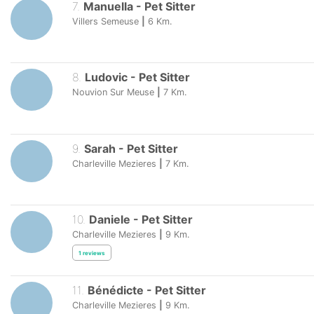
7
.
Manuella
-
Pet Sitter
Villers Semeuse
|
6
Km.
8
.
Ludovic
-
Pet Sitter
Nouvion Sur Meuse
|
7
Km.
9
.
Sarah
-
Pet Sitter
Charleville Mezieres
|
7
Km.
10
.
Daniele
-
Pet Sitter
Charleville Mezieres
|
9
Km.
1
reviews
11
.
Bénédicte
-
Pet Sitter
Charleville Mezieres
|
9
Km.