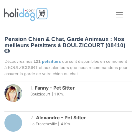
Pension Chien & Chat, Garde Animaux : Nos
meilleurs Petsitters à BOULZICOURT (08410)
🐶
Découvrez nos
121
petsitters
qui sont disponibles en ce moment
à BOULZICOURT et aux alentours que nous recommandons pour
assurer la garde de votre chien ou chat.
1
.
Fanny
-
Pet Sitter
Boulzicourt
|
1
Km.
2
.
Alexandre
-
Pet Sitter
La Francheville
|
4
Km.