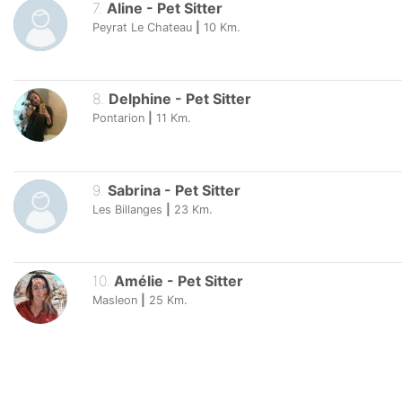
7
.
Aline
-
Pet Sitter
Peyrat Le Chateau
|
10
Km.
8
.
Delphine
-
Pet Sitter
Pontarion
|
11
Km.
9
.
Sabrina
-
Pet Sitter
Les Billanges
|
23
Km.
10
.
Amélie
-
Pet Sitter
Masleon
|
25
Km.