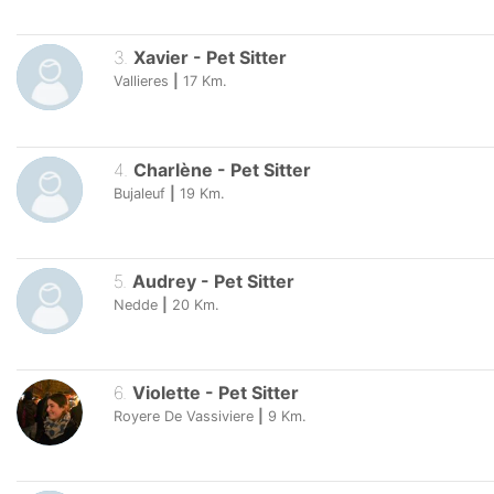
3
.
Xavier
-
Pet Sitter
Vallieres
|
17
Km.
4
.
Charlène
-
Pet Sitter
Bujaleuf
|
19
Km.
5
.
Audrey
-
Pet Sitter
Nedde
|
20
Km.
6
.
Violette
-
Pet Sitter
Royere De Vassiviere
|
9
Km.