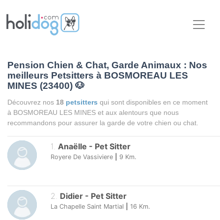
Pension Chien & Chat, Garde Animaux : Nos
meilleurs Petsitters à BOSMOREAU LES
MINES (23400)
🐶
Découvrez nos
18
petsitters
qui sont disponibles en ce moment
à BOSMOREAU LES MINES et aux alentours que nous
recommandons pour assurer la garde de votre chien ou chat.
1
.
Anaëlle
-
Pet Sitter
Royere De Vassiviere
|
9
Km.
2
.
Didier
-
Pet Sitter
La Chapelle Saint Martial
|
16
Km.