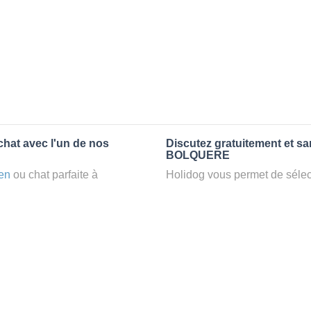
chat avec l'un de nos
Discutez gratuitement et s
BOLQUERE
en
ou chat parfaite à
Holidog vous permet de sélect
 un
petsitter
à BOLQUERE,
fonction de nombreux critères
confort d’une famille d'accueil
premiers messages des petsit
e par Holidog.
la discussion, poser toutes le
pet sitter idéal. Vous pourrez 
tters comme cela peut être le
finalement pas, vous pourrez s
°1 de sélection pour nous est
sitter pour votre chat gratuite
la qualité et le confort des
Combien ça coûte de faire 
uvez partir en vacances ou