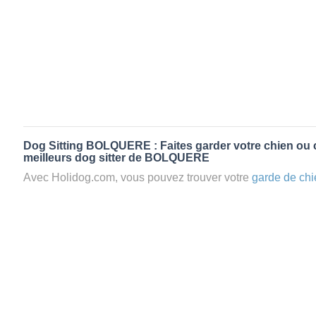
Dog Sitting BOLQUERE : Faites garder votre chien ou 
meilleurs dog sitter de BOLQUERE
Avec Holidog.com, vous pouvez trouver votre
garde de chi
BOLQUERE en quelques minutes. Lorsque vous réservez
votre chien passera un séjour agréable et relaxant dans le 
aimante. Mieux que la
pension pour vos animaux
: la gard
Les animaux ne sont jamais gardés en cage avec nos petsi
cas dans le cadre d'une
pension pour chien
,
le critère N
la disponibilité et l’amour des animaux
et par extension, 
conditions d’accueil pour la
garde de vos animaux.
Vous po