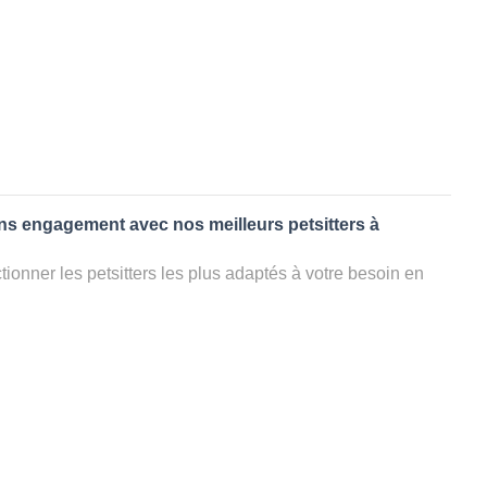
ans engagement avec nos meilleurs petsitters à
ionner les petsitters les plus adaptés à votre besoin en
. Quelques minutes après la sélection, vous recevrez les
ters que vous avez sélectionnés et vous pourrez engager
s questions que vous souhaitez pour au final choisir votre
le rencontrer et le valider définitivement, s'il ne convient
électionner un autre dog sitter pour votre chien ou cat
ment et en 3 clics dans la région.
appel à un pet sitter à BOLQUERE?