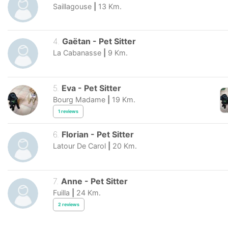
Saillagouse
|
13
Km.
4
.
Gaëtan
-
Pet Sitter
La Cabanasse
|
9
Km.
5
.
Eva
-
Pet Sitter
Bourg Madame
|
19
Km.
1
reviews
6
.
Florian
-
Pet Sitter
Latour De Carol
|
20
Km.
7
.
Anne
-
Pet Sitter
Fuilla
|
24
Km.
2
reviews