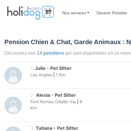
Nos services
Devenir Petsitter
Pension Chien & Chat, Garde Animaux : 
Découvrez nos
14
petsitters
qui sont disponibles en ce mo
1
.
Julie
-
Pet Sitter
Les Angles
|
1
Km.
2
.
Alexia
-
Pet Sitter
Font Romeu Odeillo Via
|
9
Km.
3
.
Tatiana
-
Pet Sitter