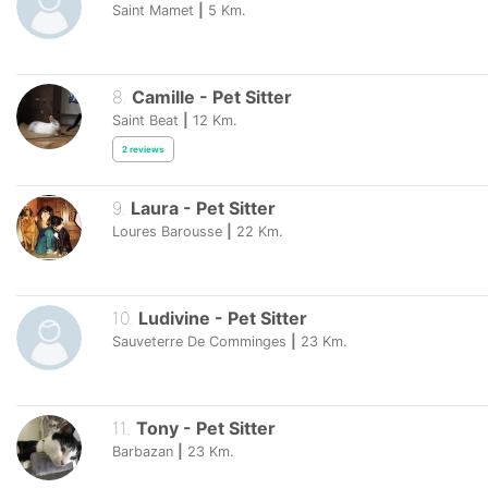
Saint Mamet
|
5
Km.
8
.
Camille
-
Pet Sitter
Saint Beat
|
12
Km.
2
reviews
9
.
Laura
-
Pet Sitter
Loures Barousse
|
22
Km.
10
.
Ludivine
-
Pet Sitter
Sauveterre De Comminges
|
23
Km.
11
.
Tony
-
Pet Sitter
Barbazan
|
23
Km.