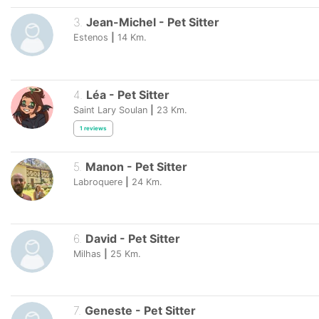
3
.
Jean-Michel
-
Pet Sitter
Estenos
|
14
Km.
4
.
Léa
-
Pet Sitter
Saint Lary Soulan
|
23
Km.
1
reviews
5
.
Manon
-
Pet Sitter
Labroquere
|
24
Km.
6
.
David
-
Pet Sitter
Milhas
|
25
Km.
7
.
Geneste
-
Pet Sitter