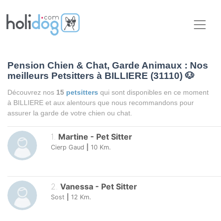
Pension Chien & Chat, Garde Animaux : Nos
meilleurs Petsitters à BILLIERE (31110)
🐶
Découvrez nos
15
petsitters
qui sont disponibles en ce moment
à BILLIERE et aux alentours que nous recommandons pour
assurer la garde de votre chien ou chat.
1
.
Martine
-
Pet Sitter
Cierp Gaud
|
10
Km.
2
.
Vanessa
-
Pet Sitter
Sost
|
12
Km.