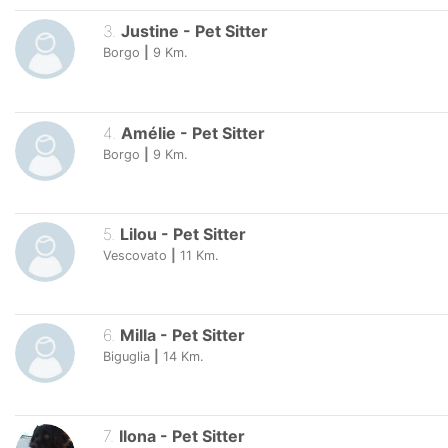
3
.
Justine
-
Pet Sitter
Borgo
|
9
Km.
4
.
Amélie
-
Pet Sitter
Borgo
|
9
Km.
5
.
Lilou
-
Pet Sitter
Vescovato
|
11
Km.
6
.
Milla
-
Pet Sitter
Biguglia
|
14
Km.
7
.
Ilona
-
Pet Sitter