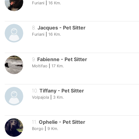
Furiani
|
16
Km.
8
.
Jacques
-
Pet Sitter
Furiani
|
16
Km.
9
.
Fabienne
-
Pet Sitter
Moltifao
|
17
Km.
10
.
Tiffany
-
Pet Sitter
Volpajola
|
3
Km.
11
.
Ophelie
-
Pet Sitter
Borgo
|
9
Km.