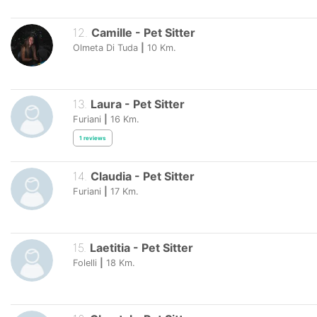
12
.
Camille
-
Pet Sitter
Olmeta Di Tuda
|
10
Km.
13
.
Laura
-
Pet Sitter
Furiani
|
16
Km.
1
reviews
14
.
Claudia
-
Pet Sitter
Furiani
|
17
Km.
15
.
Laetitia
-
Pet Sitter
Folelli
|
18
Km.