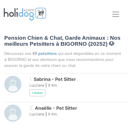
Pension Chien & Chat, Garde Animaux : Nos
meilleurs Petsitters à BIGORNO (20252)
🐶
Découvrez nos
65
petsitters
qui sont disponibles en ce moment
à BIGORNO et aux alentours que nous recommandons pour
assurer la garde de votre chien ou chat.
1
.
Sabrina
-
Pet Sitter
Lucciana
|
9
Km.
1
reviews
2
.
Anaëlle
-
Pet Sitter
Lucciana
|
9
Km.