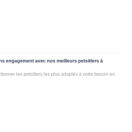
ans engagement avec nos meilleurs petsitters à
ionner les petsitters les plus adaptés à votre besoin en
. Quelques minutes après la sélection, vous recevrez les
ters que vous avez sélectionnés et vous pourrez engager
s questions que vous souhaitez pour au final choisir votre
le rencontrer et le valider définitivement, s'il ne convient
électionner un autre dog sitter pour votre chien ou cat
ment et en 3 clics dans la région.
appel à un pet sitter à BETPOUY?