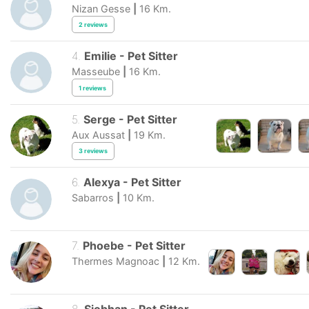
Nizan Gesse
|
16
Km.
2
reviews
4
.
Emilie
-
Pet Sitter
Masseube
|
16
Km.
1
reviews
5
.
Serge
-
Pet Sitter
Aux Aussat
|
19
Km.
3
reviews
6
.
Alexya
-
Pet Sitter
Sabarros
|
10
Km.
7
.
Phoebe
-
Pet Sitter
Thermes Magnoac
|
12
Km.
8
.
Siobhan
-
Pet Sitter