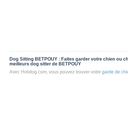
Dog Sitting BETPOUY : Faites garder votre chien ou ch
meilleurs dog sitter de BETPOUY
Avec Holidog.com, vous pouvez trouver votre
garde de chi
BETPOUY en quelques minutes. Lorsque vous réservez 
chien passera un séjour agréable et relaxant dans le confor
aimante. Mieux que la
pension pour vos animaux
: la gard
Les animaux ne sont jamais gardés en cage avec nos petsi
cas dans le cadre d'une
pension pour chien
,
le critère N
la disponibilité et l’amour des animaux
et par extension, 
conditions d’accueil pour la
garde de vos animaux.
Vous po