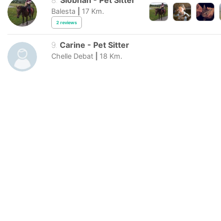
Balesta
|
17
Km.
2
reviews
9
.
Carine
-
Pet Sitter
Chelle Debat
|
18
Km.