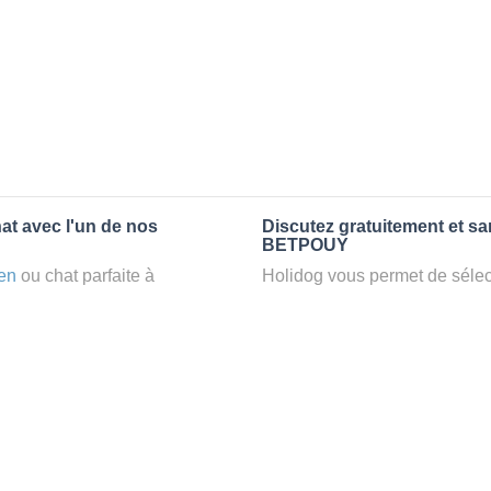
at avec l'un de nos
Discutez gratuitement et s
BETPOUY
en
ou chat parfaite à
Holidog vous permet de sélect
un
petsitter
à BETPOUY, votre
fonction de nombreux critères
t d’une famille d'accueil
premiers messages des petsit
e par Holidog.
la discussion, poser toutes le
pet sitter idéal. Vous pourrez 
tters comme cela peut être le
finalement pas, vous pourrez s
°1 de sélection pour nous est
sitter pour votre chat gratuite
la qualité et le confort des
Combien ça coûte de faire 
uvez partir en vacances ou