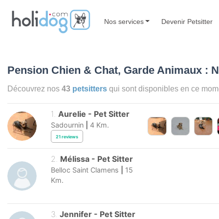
Nos services
Devenir Petsitter
Pension Chien & Chat, Garde Animaux : N
Découvrez nos
43
petsitters
qui sont disponibles en ce mo
1
.
Aurelie
-
Pet Sitter
Sadournin
|
4
Km.
21
reviews
2
.
Mélissa
-
Pet Sitter
Belloc Saint Clamens
|
15
Km.
3
.
Jennifer
-
Pet Sitter